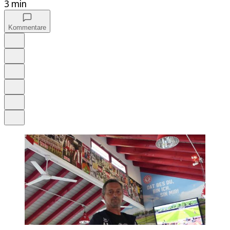
3 min
Kommentare
Auf Google bevorzugen
Anhören
Schrift
Merken
Drucken
Teilen