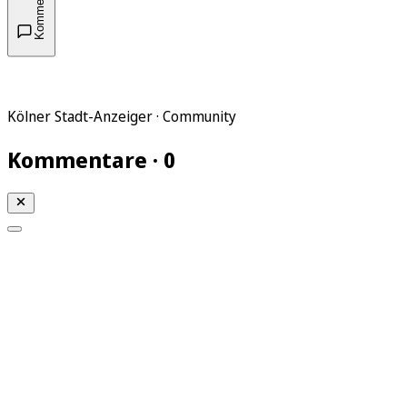
Kommentare
Kölner Stadt-Anzeiger · Community
Kommentare · 0
Mein KStA
Meine Artikel
Meine Region
Meine Newsletter
Mein KStA PLUS
Mein E-Paper