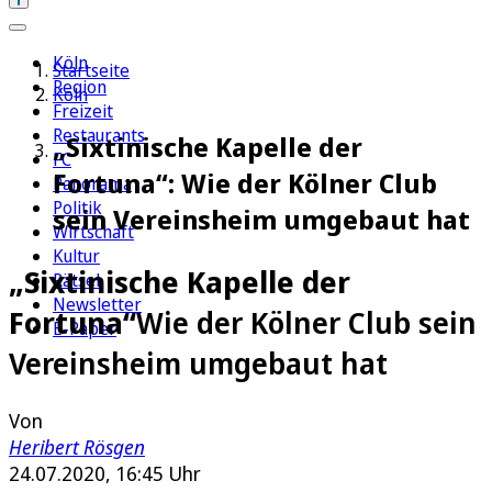
Köln
Startseite
Region
Köln
Freizeit
Restaurants
„Sixtinische Kapelle der
FC
Fortuna“: Wie der Kölner Club
Panorama
Politik
sein Vereinsheim umgebaut hat
Wirtschaft
Kultur
„Sixtinische Kapelle der
Rätsel
Newsletter
Fortuna“
Wie der Kölner Club sein
E-Paper
Vereinsheim umgebaut hat
Von
Heribert Rösgen
24.07.2020, 16:45 Uhr