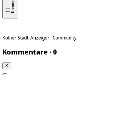
Kommentare
Kölner Stadt-Anzeiger · Community
Kommentare · 0
Mein KStA
Meine Artikel
Meine Region
Meine Newsletter
Mein KStA PLUS
Mein E-Paper