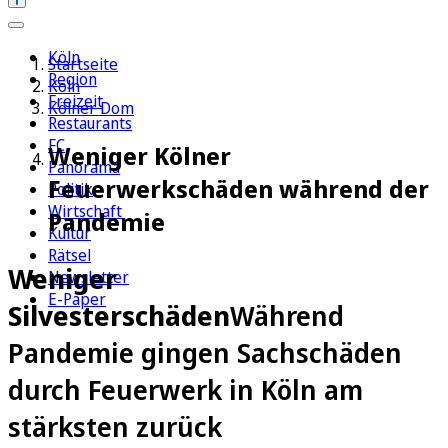
Köln
Startseite
Region
Köln
Freizeit
Kölner Dom
Restaurants
FC
Weniger Kölner
Panorama
Feuerwerkschäden während der
Politik
Wirtschaft
Pandemie
Kultur
Rätsel
Weniger
Newsletter
E-Paper
Silvesterschäden
Während
Pandemie gingen Sachschäden
durch Feuerwerk in Köln am
stärksten zurück