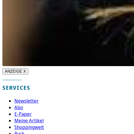
ANZEIGE X
SERVICES
Newsletter
Abo
E-Paper
Meine Artikel
Shoppingwelt
Push