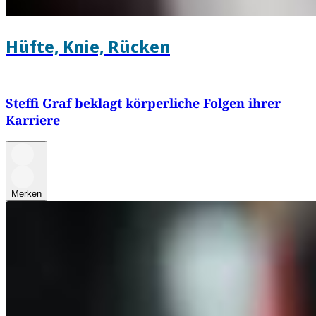
Hüfte, Knie, Rücken
Steffi Graf beklagt körperliche Folgen ihrer
Karriere
Merken