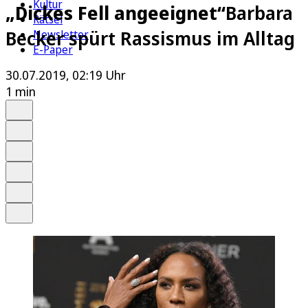
Kultur
„Dickes Fell angeeignet“
Barbara
Rätsel
Becker spürt Rassismus im Alltag
Newsletter
E-Paper
30.07.2019, 02:19 Uhr
1 min
Auf Google bevorzugen
Anhören
Schrift
Merken
Drucken
Teilen