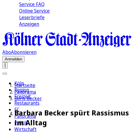
Service FAQ
Online Service
Leserbriefe
Anzeigen
Abo
Abonnieren
Anmelden
Köln
Startseite
Region
Panorama
Freizeit
Boris Becker
Restaurants
FC
Barbara Becker spürt Rassismus
Panorama
im Alltag
Politik
Wirtschaft