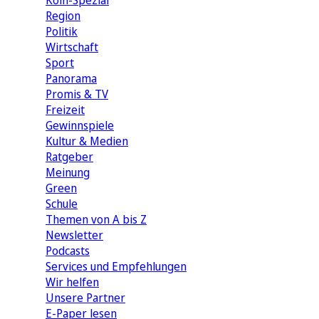
Köln-Spezial
Region
Politik
Wirtschaft
Sport
Panorama
Promis & TV
Freizeit
Gewinnspiele
Kultur & Medien
Ratgeber
Meinung
Green
Schule
Themen von A bis Z
Newsletter
Podcasts
Services und Empfehlungen
Wir helfen
Unsere Partner
E-Paper lesen