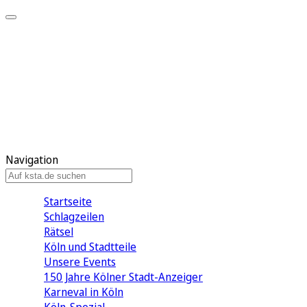
Mein KStA
Meine Artikel
Meine Region
Meine Newsletter
Mein KStA PLUS
Mein E-Paper
Navigation
Startseite
Schlagzeilen
Rätsel
Köln und Stadtteile
Unsere Events
150 Jahre Kölner Stadt-Anzeiger
Karneval in Köln