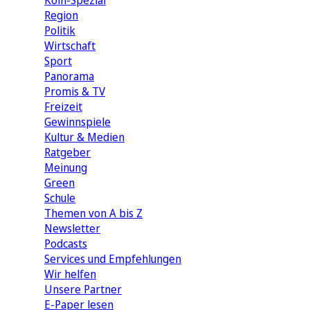
Köln-Spezial
Region
Politik
Wirtschaft
Sport
Panorama
Promis & TV
Freizeit
Gewinnspiele
Kultur & Medien
Ratgeber
Meinung
Green
Schule
Themen von A bis Z
Newsletter
Podcasts
Services und Empfehlungen
Wir helfen
Unsere Partner
E-Paper lesen