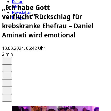
Kultur
„Ich habe Gott
Rätsel
Newsletter
verflucht“
Rückschlag für
E-Paper
krebskranke Ehefrau – Daniel
Aminati wird emotional
13.03.2024, 06:42 Uhr
2 min
Auf Google bevorzugen
Anhören
Schrift
Merken
Drucken
Teilen