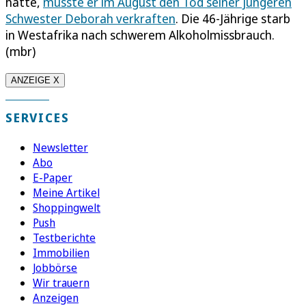
hatte,
musste er im August den Tod seiner jüngeren
Schwester Deborah verkraften
. Die 46-Jährige starb
in Westafrika nach schwerem Alkoholmissbrauch.
(mbr)
ANZEIGE X
SERVICES
Newsletter
Abo
E-Paper
Meine Artikel
Shoppingwelt
Push
Testberichte
Immobilien
Jobbörse
Wir trauern
Anzeigen