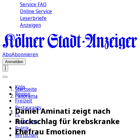
Service FAQ
Online Service
Leserbriefe
Anzeigen
Abo
Abonnieren
Anmelden
Köln
Startseite
Region
Panorama
Freizeit
Restaurants
Daniel Aminati zeigt nach
FC
Rückschlag für krebskranke
Panorama
Politik
Ehefrau Emotionen
Wirtschaft