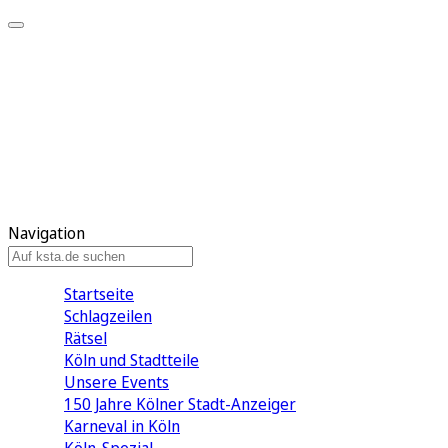
Mein KStA
Meine Artikel
Meine Region
Meine Newsletter
Mein KStA PLUS
Mein E-Paper
Navigation
Startseite
Schlagzeilen
Rätsel
Köln und Stadtteile
Unsere Events
150 Jahre Kölner Stadt-Anzeiger
Karneval in Köln