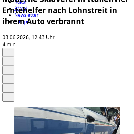
Kultur
Erntehelfer nach Lohnstreit in
Rätsel
Newsletter
ihrem Auto verbrannt
E-Paper
03.06.2026, 12:43 Uhr
4 min
Auf Google bevorzugen
Anhören
Schrift
Merken
Drucken
Teilen