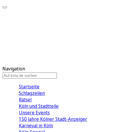
Mein KStA
Meine Artikel
Meine Region
Meine Newsletter
Mein KStA PLUS
Mein E-Paper
Navigation
Startseite
Schlagzeilen
Rätsel
Köln und Stadtteile
Unsere Events
150 Jahre Kölner Stadt-Anzeiger
Karneval in Köln