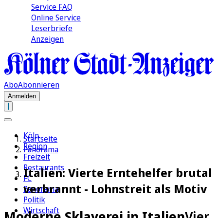
Service FAQ
Online Service
Leserbriefe
Anzeigen
Abo
Abonnieren
Anmelden
Köln
Startseite
Region
Panorama
Freizeit
Restaurants
Italien: Vierte Erntehelfer brutal
FC
verbrannt - Lohnstreit als Motiv
Panorama
Politik
Wirtschaft
Moderne Sklaverei in Italien
Vier