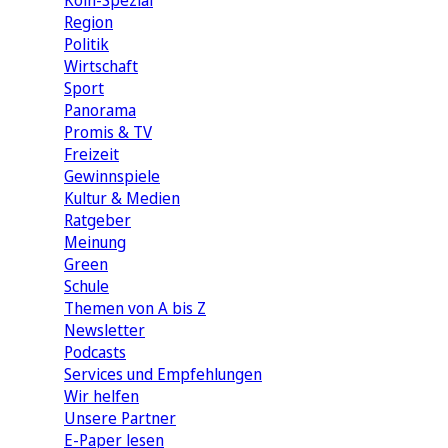
Köln-Spezial
Region
Politik
Wirtschaft
Sport
Panorama
Promis & TV
Freizeit
Gewinnspiele
Kultur & Medien
Ratgeber
Meinung
Green
Schule
Themen von A bis Z
Newsletter
Podcasts
Services und Empfehlungen
Wir helfen
Unsere Partner
E-Paper lesen