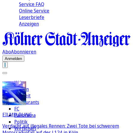
Service FAQ
Online Service
Leserbriefe
Anzeigen
Abo
Abonnieren
Anmelden
Köln
Region
Freizeit
Restaurants
FC
EILMELDUNG
Panorama
Politik
Verdacht auf illegales Rennen: Zwei Tote bei schwerem
Wirtschaft
Motorradunfall auf der L124 in Köln