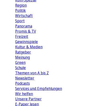
Köln-Spezial
Region
Politik
Wirtschaft
Sport
Panorama
Promis & TV
Freizeit
Gewinnspiele
Kultur & Medien
Ratgeber
Meinung
Green
Schule
Themen von A bis Z
Newsletter
Podcasts
Services und Empfehlungen
Wir helfen
Unsere Partner
E-Paper lesen