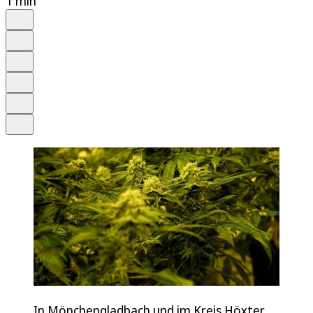
1 min
Auf Google bevorzugen
Anhören
Schrift
Merken
Drucken
Teilen
In Mönchengladbach und im Kreis Höxter