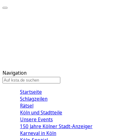
Mein KStA
Meine Artikel
Meine Region
Meine Newsletter
Mein KStA PLUS
Mein E-Paper
Navigation
Startseite
Schlagzeilen
Rätsel
Köln und Stadtteile
Unsere Events
150 Jahre Kölner Stadt-Anzeiger
Karneval in Köln