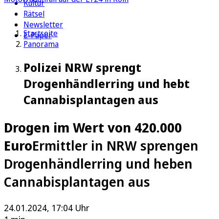
Kultur
Rätsel
Newsletter
Startseite
E-Paper
Panorama
Polizei NRW sprengt
Drogenhändlerring und hebt
Cannabisplantagen aus
Drogen im Wert von 420.000
Euro
Ermittler in NRW sprengen
Drogenhändlerring und heben
Cannabisplantagen aus
24.01.2024, 17:04 Uhr