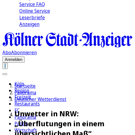
Service FAQ
Online Service
Leserbriefe
Anzeigen
Abo
Abonnieren
Anmelden
Köln
Startseite
Region
Panorama
Freizeit
Deutscher Wetterdienst
Restaurants
FC
Unwetter in NRW:
Panorama
„Überflutungen in einem
Politik
Wirtschaft
übersichtlichen Maß“