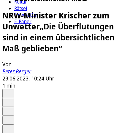
Kultur
Rätsel
NRW-Minister Krischer zum
Newsletter
E-Paper
Unwetter
„Die Überflutungen
sind in einem übersichtlichen
Maß geblieben“
Von
Peter Berger
23.06.2023, 10:24 Uhr
1 min
Auf Google bevorzugen
Anhören
Schrift
Merken
Drucken