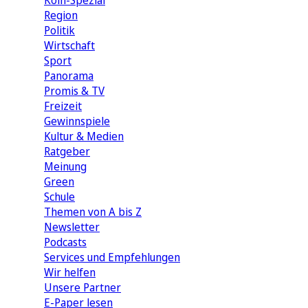
Köln-Spezial
Region
Politik
Wirtschaft
Sport
Panorama
Promis & TV
Freizeit
Gewinnspiele
Kultur & Medien
Ratgeber
Meinung
Green
Schule
Themen von A bis Z
Newsletter
Podcasts
Services und Empfehlungen
Wir helfen
Unsere Partner
E-Paper lesen