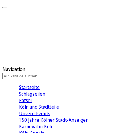
Mein KStA
Meine Artikel
Meine Region
Meine Newsletter
Mein KStA PLUS
Mein E-Paper
Navigation
Startseite
Schlagzeilen
Rätsel
Köln und Stadtteile
Unsere Events
150 Jahre Kölner Stadt-Anzeiger
Karneval in Köln