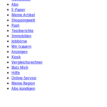
Abo
E-Paper
Meine Artikel
Shoppingwelt
Push
Testberichte
Immobilien
Jobbörse
Wir trauern
Anzeigen
Kiosk
Vergleichsrechner
Bütz Mich
Hilfe
Online-Service
Meine Region
Abo kündigen
FOLGEN SIE UNS
ENTDECKEN SIE UNSERE APP