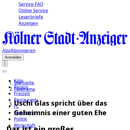
Service FAQ
Online Service
Leserbriefe
Anzeigen
Abo
Abonnieren
Anmelden
Köln
Startseite
Region
Panorama
Freizeit
Restaurants
Uschi Glas spricht über das
FC
Geheimnis einer guten Ehe
Panorama
Politik
Wirtschaft
„Das ist ein großes