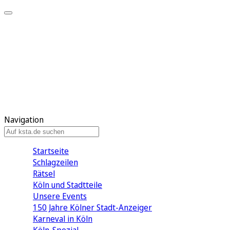
Mein KStA
Meine Artikel
Meine Region
Meine Newsletter
Mein KStA PLUS
Mein E-Paper
Navigation
Startseite
Schlagzeilen
Rätsel
Köln und Stadtteile
Unsere Events
150 Jahre Kölner Stadt-Anzeiger
Karneval in Köln