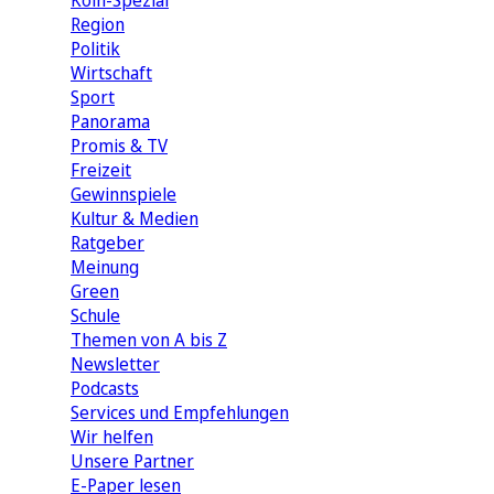
Köln-Spezial
Region
Politik
Wirtschaft
Sport
Panorama
Promis & TV
Freizeit
Gewinnspiele
Kultur & Medien
Ratgeber
Meinung
Green
Schule
Themen von A bis Z
Newsletter
Podcasts
Services und Empfehlungen
Wir helfen
Unsere Partner
E-Paper lesen