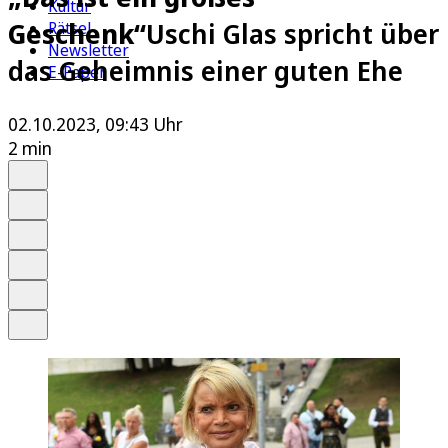
Kultur
Geschenk“
Uschi Glas spricht über
Rätsel
Newsletter
das Geheimnis einer guten Ehe
E-Paper
02.10.2023, 09:43 Uhr
2 min
Auf Google bevorzugen
Anhören
Schrift
Merken
Drucken
Teilen