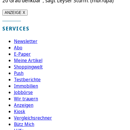
20 Grad denkbar“, sagt Leyser Sturm. (mbr/dpa)
ANZEIGE X
SERVICES
Newsletter
Abo
E-Paper
Meine Artikel
Shoppingwelt
Push
Testberichte
Immobilien
Jobbörse
Wir trauern
Anzeigen
Kiosk
Vergleichsrechner
Bütz Mich