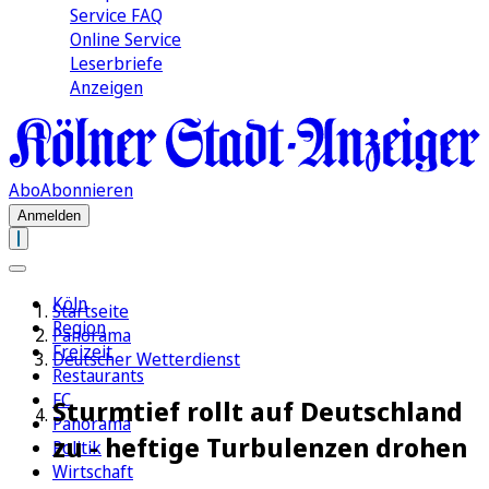
Service FAQ
Online Service
Leserbriefe
Anzeigen
Abo
Abonnieren
Anmelden
Köln
Startseite
Region
Panorama
Freizeit
Deutscher Wetterdienst
Restaurants
FC
Sturmtief rollt auf Deutschland
Panorama
zu - heftige Turbulenzen drohen
Politik
Wirtschaft