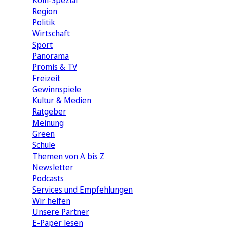
Köln-Spezial
Region
Politik
Wirtschaft
Sport
Panorama
Promis & TV
Freizeit
Gewinnspiele
Kultur & Medien
Ratgeber
Meinung
Green
Schule
Themen von A bis Z
Newsletter
Podcasts
Services und Empfehlungen
Wir helfen
Unsere Partner
E-Paper lesen