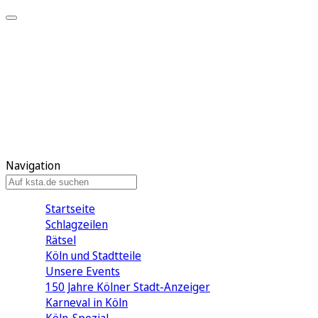
Mein KStA
Meine Artikel
Meine Region
Meine Newsletter
Mein KStA PLUS
Mein E-Paper
Navigation
Startseite
Schlagzeilen
Rätsel
Köln und Stadtteile
Unsere Events
150 Jahre Kölner Stadt-Anzeiger
Karneval in Köln