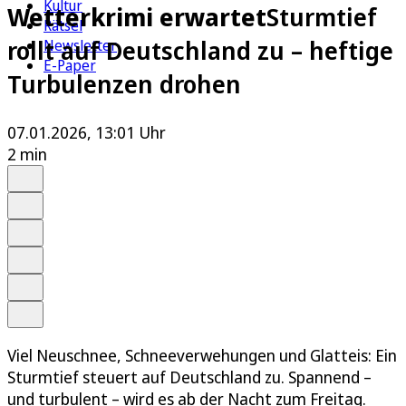
Kultur
Wetterkrimi erwartet
Sturmtief
Rätsel
rollt auf Deutschland zu – heftige
Newsletter
E-Paper
Turbulenzen drohen
07.01.2026, 13:01 Uhr
2 min
Auf Google bevorzugen
Anhören
Schrift
Merken
Drucken
Teilen
Viel Neuschnee, Schneeverwehungen und Glatteis: Ein
Sturmtief steuert auf Deutschland zu. Spannend –
und turbulent – wird es ab der Nacht zum Freitag.