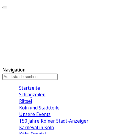
Mein KStA
Meine Artikel
Meine Region
Meine Newsletter
Mein KStA PLUS
Mein E-Paper
Navigation
Startseite
Schlagzeilen
Rätsel
Köln und Stadtteile
Unsere Events
150 Jahre Kölner Stadt-Anzeiger
Karneval in Köln