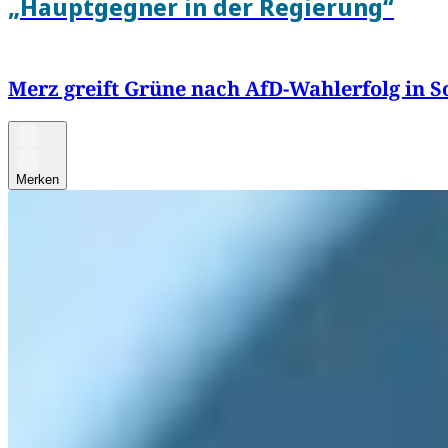
„Hauptgegner in der Regierung“
Merz greift Grüne nach AfD-Wahlerfolg in S
Merken