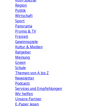
Köln-Spezial
Region
Politik
Wirtschaft
Sport
Panorama
Promis & TV
Freizeit
Gewinnspiele
Kultur & Medien
Ratgeber
Meinung
Green
Schule
Themen von A bis Z
Newsletter
Podcasts
Services und Empfehlungen
Wir helfen
Unsere Partner
E-Paper lesen