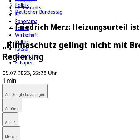
Freizeit
Politik
Restaurants
Deutscher Bundestag
FC
Panorama
Friedrich Merz: Heizungsurteil is
Politik
Wirtschaft
Kultur
„Klimaschutz gelingt nicht mit B
Rätsel
Regierung
Newsletter
E-Paper
05.07.2023, 22:28 Uhr
1 min
Auf Google bevorzugen
Anhören
Schrift
Merken