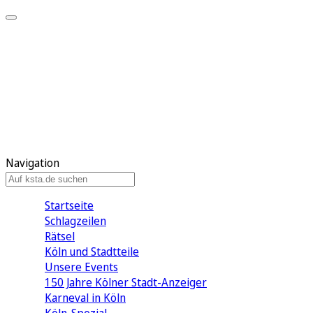
Mein KStA
Meine Artikel
Meine Region
Meine Newsletter
Mein KStA PLUS
Mein E-Paper
Navigation
Startseite
Schlagzeilen
Rätsel
Köln und Stadtteile
Unsere Events
150 Jahre Kölner Stadt-Anzeiger
Karneval in Köln