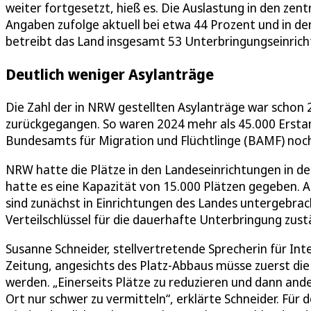
weiter fortgesetzt, hieß es. Die Auslastung in den zen
Angaben zufolge aktuell bei etwa 44 Prozent und in d
betreibt das Land insgesamt 53 Unterbringungseinric
Deutlich weniger Asylanträge
Die Zahl der in NRW gestellten Asylanträge war schon 2
zurückgegangen. So waren 2024 mehr als 45.000 Ersta
Bundesamts für Migration und Flüchtlinge (BAMF) noch
NRW hatte die Plätze in den Landeseinrichtungen in d
hatte es eine Kapazität von 15.000 Plätzen gegeben. A
sind zunächst in Einrichtungen des Landes untergebra
Verteilschlüssel für die dauerhafte Unterbringung zust
Susanne Schneider, stellvertretende Sprecherin für I
Zeitung, angesichts des Platz-Abbaus müsse zuerst di
werden. „Einerseits Plätze zu reduzieren und dann and
Ort nur schwer zu vermitteln“, erklärte Schneider. Für 