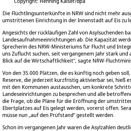
Copyright: Henning Kaiser/dpa
Die Flüchtlingsunterkünfte in NRW sind nicht mehr ausg
umstrittenen Einrichtung in der Innenstadt auf Eis zu 
Angesichts der rückläufigen Zahl von Asylsuchenden ba
Landesaufnahmeeinrichtungen ab. Die Kapazität werde v
Sprecherin des NRW-Ministeriums für Flucht und Integra
uns Zuflucht suchen, seit vergangenem Jahr stark und a
Blick auf die Wirtschaftlichkeit“, sagte NRW-Fluchtmini
Von den 35.000 Plätzen, die es künftig noch geben soll
Reserve, die jederzeit kurzfristig aktivierbar sei, hi
mit den Kommunen austauschen, um konkrete Schritte 
Landeseinrichtungen zu besprechen und alle betroffene
die Frage, ob die Pläne für die Eröffnung der umstritt
Ebertplatzes auf Eis gelegt werden, vorerst offen. Ser
müsse nun „auf den Prüfstand“ gestellt werden.
Schon im vergangenen Jahr waren die Asylzahlen deutli