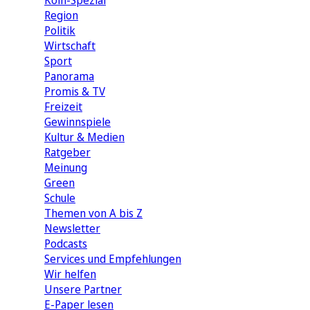
Köln-Spezial
Region
Politik
Wirtschaft
Sport
Panorama
Promis & TV
Freizeit
Gewinnspiele
Kultur & Medien
Ratgeber
Meinung
Green
Schule
Themen von A bis Z
Newsletter
Podcasts
Services und Empfehlungen
Wir helfen
Unsere Partner
E-Paper lesen