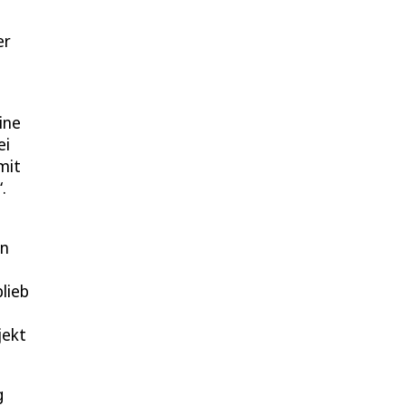
er
ine
ei
mit
.
en
lieb
jekt
g