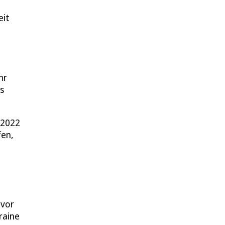
eit
hr
s
 2022
fen,
 vor
raine