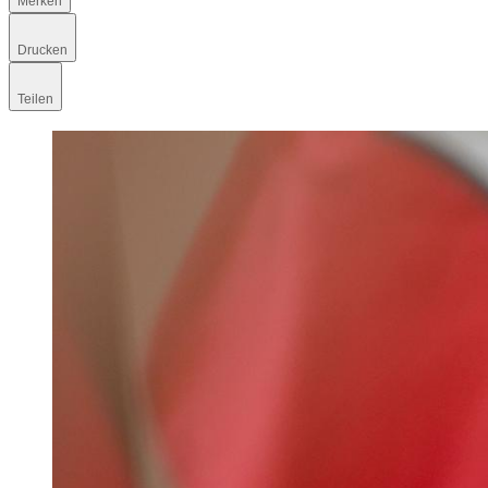
Merken
Drucken
Teilen