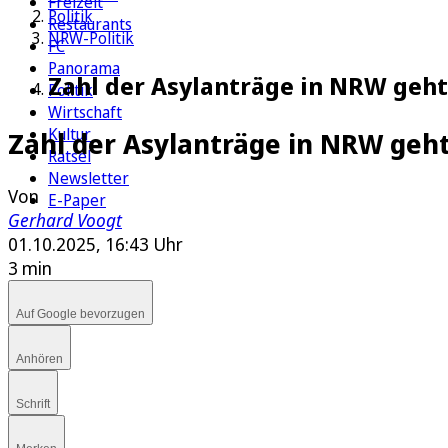
Freizeit
Politik
Restaurants
NRW-Politik
FC
Panorama
Zahl der Asylanträge in NRW geht
Politik
Wirtschaft
Kultur
Zahl der Asylanträge in NRW geh
Rätsel
Newsletter
Von
E-Paper
Gerhard Voogt
01.10.2025, 16:43 Uhr
3 min
Auf Google bevorzugen
Anhören
Schrift