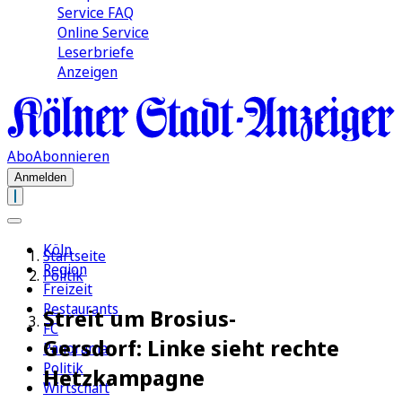
Service FAQ
Online Service
Leserbriefe
Anzeigen
Abo
Abonnieren
Anmelden
Köln
Startseite
Region
Politik
Freizeit
Restaurants
Streit um Brosius-
FC
Gersdorf: Linke sieht rechte
Panorama
Politik
Hetzkampagne
Wirtschaft