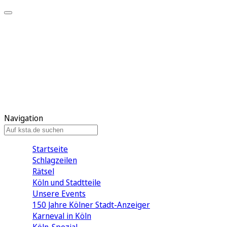
Mein KStA
Meine Artikel
Meine Region
Meine Newsletter
Mein KStA PLUS
Mein E-Paper
Navigation
Startseite
Schlagzeilen
Rätsel
Köln und Stadtteile
Unsere Events
150 Jahre Kölner Stadt-Anzeiger
Karneval in Köln