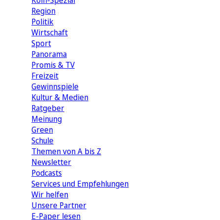
Köln-Spezial
Region
Politik
Wirtschaft
Sport
Panorama
Promis & TV
Freizeit
Gewinnspiele
Kultur & Medien
Ratgeber
Meinung
Green
Schule
Themen von A bis Z
Newsletter
Podcasts
Services und Empfehlungen
Wir helfen
Unsere Partner
E-Paper lesen