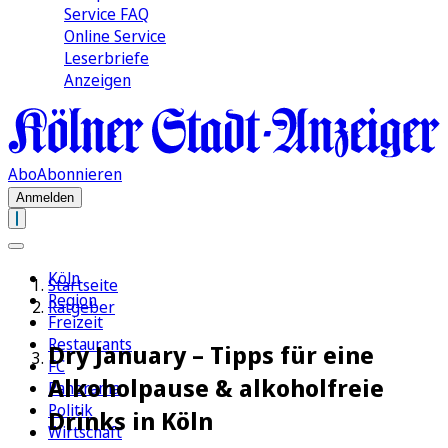
Service FAQ
Online Service
Leserbriefe
Anzeigen
Abo
Abonnieren
Anmelden
Köln
Startseite
Region
Ratgeber
Freizeit
Restaurants
Dry January – Tipps für eine
FC
Alkoholpause & alkoholfreie
Panorama
Politik
Drinks in Köln
Wirtschaft