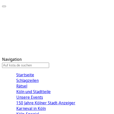
Mein KStA
Meine Artikel
Meine Region
Meine Newsletter
Mein KStA PLUS
Mein E-Paper
Navigation
Startseite
Schlagzeilen
Rätsel
Köln und Stadtteile
Unsere Events
150 Jahre Kölner Stadt-Anzeiger
Karneval in Köln