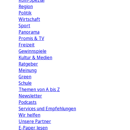
Köln-Spezial
Region
Politik
Wirtschaft
Sport
Panorama
Promis & TV
Freizeit
Gewinnspiele
Kultur & Medien
Ratgeber
Meinung
Green
Schule
Themen von A bis Z
Newsletter
Podcasts
Services und Empfehlungen
Wir helfen
Unsere Partner
E-Paper lesen