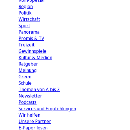
Köln-Spezial
Region
Politik
Wirtschaft
Sport
Panorama
Promis & TV
Freizeit
Gewinnspiele
Kultur & Medien
Ratgeber
Meinung
Green
Schule
Themen von A bis Z
Newsletter
Podcasts
Services und Empfehlungen
Wir helfen
Unsere Partner
E-Paper lesen