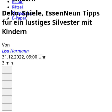
Kultur
Rätsel
Deko, Spiele, Essen
Neun Tipps
Newsletter
E-Paper
für ein lustiges Silvester mit
Kindern
Von
Lisa Harmann
31.12.2022, 09:00 Uhr
3 min
Auf Google bevorzugen
Anhören
Schrift
Merken
Drucken
Teilen