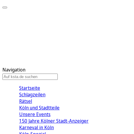
Mein KStA
Meine Artikel
Meine Region
Meine Newsletter
Mein KStA PLUS
Mein E-Paper
Navigation
Startseite
Schlagzeilen
Rätsel
Köln und Stadtteile
Unsere Events
150 Jahre Kölner Stadt-Anzeiger
Karneval in Köln