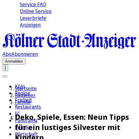
Service FAQ
Online Service
Leserbriefe
Anzeigen
Abo
Abonnieren
Anmelden
Köln
Startseite
Region
Ratgeber
Freizeit
Familie
Restaurants
FC
Deko, Spiele, Essen: Neun Tipps
Panorama
für ein lustiges Silvester mit
Politik
Wirtschaft
Kindern