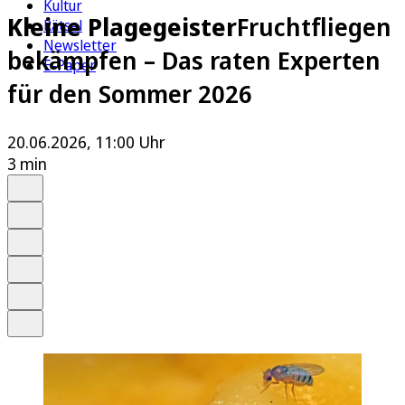
Kultur
Kleine Plagegeister
Fruchtfliegen
Rätsel
Newsletter
bekämpfen – Das raten Experten
E-Paper
für den Sommer 2026
20.06.2026, 11:00 Uhr
3 min
Auf Google bevorzugen
Anhören
Schrift
Merken
Drucken
Teilen