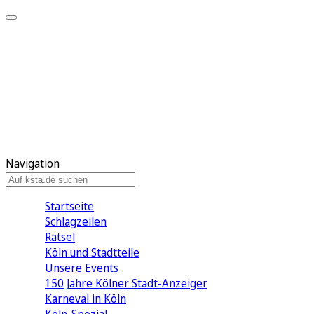
Mein KStA
Meine Artikel
Meine Region
Meine Newsletter
Mein KStA PLUS
Mein E-Paper
Navigation
Startseite
Schlagzeilen
Rätsel
Köln und Stadtteile
Unsere Events
150 Jahre Kölner Stadt-Anzeiger
Karneval in Köln