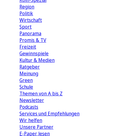
Köln-Spezial
Region
Politik
Wirtschaft
Sport
Panorama
Promis & TV
Freizeit
Gewinnspiele
Kultur & Medien
Ratgeber
Meinung
Green
Schule
Themen von A bis Z
Newsletter
Podcasts
Services und Empfehlungen
Wir helfen
Unsere Partner
E-Paper lesen