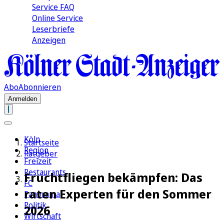
Service FAQ
Online Service
Leserbriefe
Anzeigen
Abo
Abonnieren
Anmelden
Köln
Startseite
Region
Ratgeber
Freizeit
Restaurants
Fruchtfliegen bekämpfen: Das
FC
raten Experten für den Sommer
Panorama
Politik
2026
Wirtschaft