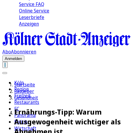
Service FAQ
Online Service
Leserbriefe
Anzeigen
Abo
Abonnieren
Anmelden
Köln
Startseite
Region
Ratgeber
Freizeit
Gesundheit
Restaurants
FC
Ernährungs-Tipp: Warum
Panorama
Ausgewogenheit wichtiger als
Politik
Wirtschaft
Abnehmen ist