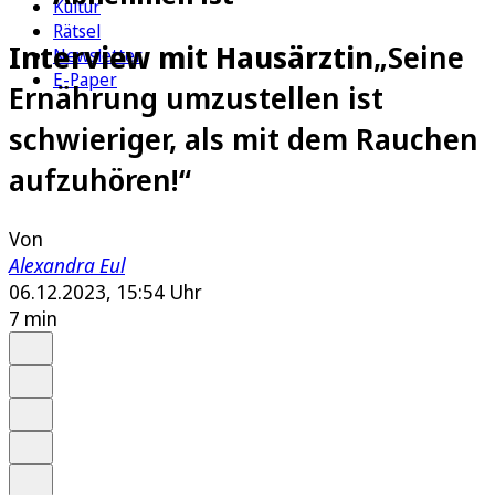
Kultur
Rätsel
Interview mit Hausärztin
„Seine
Newsletter
E-Paper
Ernährung umzustellen ist
schwieriger, als mit dem Rauchen
aufzuhören!“
Von
Alexandra Eul
06.12.2023, 15:54 Uhr
7 min
Auf Google bevorzugen
Anhören
Schrift
Merken
Drucken