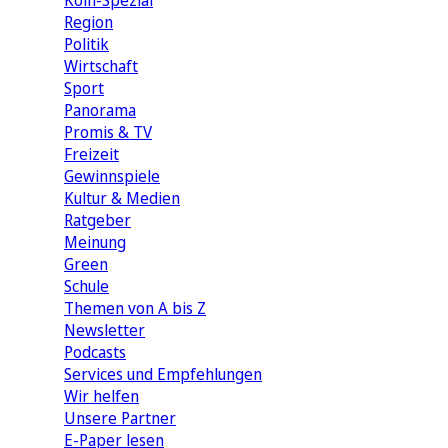
Köln-Spezial
Region
Politik
Wirtschaft
Sport
Panorama
Promis & TV
Freizeit
Gewinnspiele
Kultur & Medien
Ratgeber
Meinung
Green
Schule
Themen von A bis Z
Newsletter
Podcasts
Services und Empfehlungen
Wir helfen
Unsere Partner
E-Paper lesen