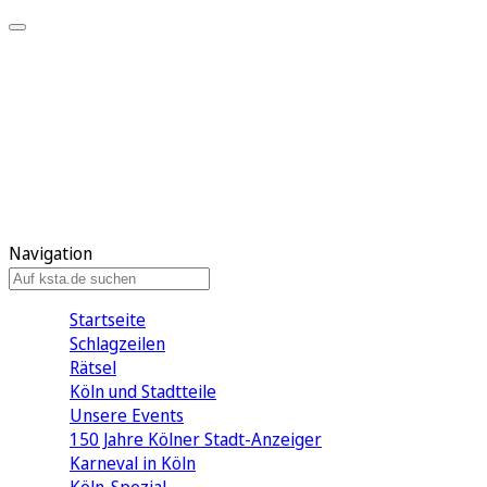
Mein KStA
Meine Artikel
Meine Region
Meine Newsletter
Mein KStA PLUS
Mein E-Paper
Navigation
Startseite
Schlagzeilen
Rätsel
Köln und Stadtteile
Unsere Events
150 Jahre Kölner Stadt-Anzeiger
Karneval in Köln