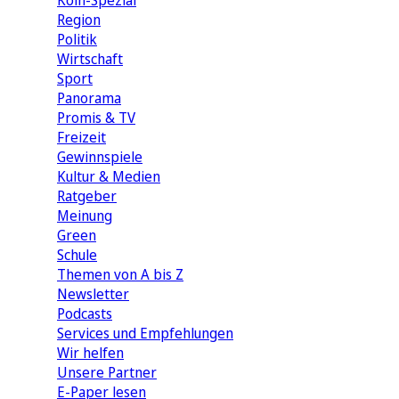
Köln-Spezial
Region
Politik
Wirtschaft
Sport
Panorama
Promis & TV
Freizeit
Gewinnspiele
Kultur & Medien
Ratgeber
Meinung
Green
Schule
Themen von A bis Z
Newsletter
Podcasts
Services und Empfehlungen
Wir helfen
Unsere Partner
E-Paper lesen