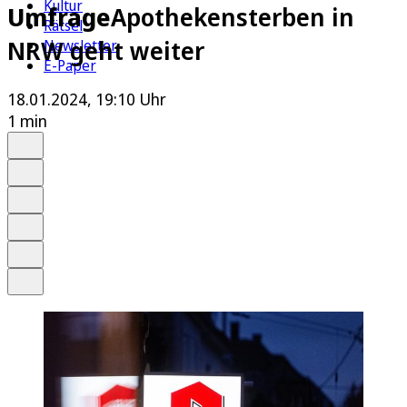
Kultur
Umfrage
Apothekensterben in
Rätsel
NRW geht weiter
Newsletter
E-Paper
18.01.2024, 19:10 Uhr
1 min
Auf Google bevorzugen
Anhören
Schrift
Merken
Drucken
Teilen