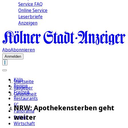
Service FAQ
Online Service
Leserbriefe
Anzeigen
Abo
Abonnieren
Anmelden
Köln
Startseite
Region
Ratgeber
Freizeit
Gesundheit
Restaurants
FC
NRW: Apothekensterben geht
Panorama
weiter
Politik
Wirtschaft