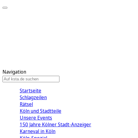
Mein KStA
Meine Artikel
Meine Region
Meine Newsletter
Mein KStA PLUS
Mein E-Paper
Navigation
Startseite
Schlagzeilen
Rätsel
Köln und Stadtteile
Unsere Events
150 Jahre Kölner Stadt-Anzeiger
Karneval in Köln