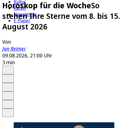
Kultur
Horoskop für die Woche
So
Rätsel
stehen Ihre Sterne vom 8. bis 15.
Newsletter
E-Paper
August 2026
Von
Jan Reimer
09.08.2026, 21:00 Uhr
3 min
Auf Google bevorzugen
Anhören
Schrift
Merken
Drucken
Teilen