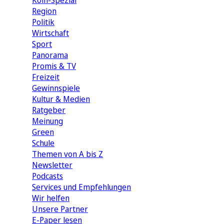
Köln-Spezial
Region
Politik
Wirtschaft
Sport
Panorama
Promis & TV
Freizeit
Gewinnspiele
Kultur & Medien
Ratgeber
Meinung
Green
Schule
Themen von A bis Z
Newsletter
Podcasts
Services und Empfehlungen
Wir helfen
Unsere Partner
E-Paper lesen