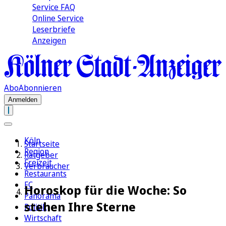
Service FAQ
Online Service
Leserbriefe
Anzeigen
Abo
Abonnieren
Anmelden
Köln
Startseite
Region
Ratgeber
Freizeit
Verbraucher
Restaurants
FC
Horoskop für die Woche: So
Panorama
stehen Ihre Sterne
Politik
Wirtschaft