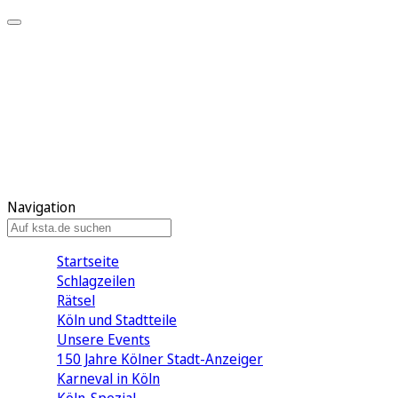
Mein KStA
Meine Artikel
Meine Region
Meine Newsletter
Mein KStA PLUS
Mein E-Paper
Navigation
Startseite
Schlagzeilen
Rätsel
Köln und Stadtteile
Unsere Events
150 Jahre Kölner Stadt-Anzeiger
Karneval in Köln