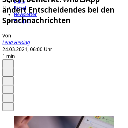
Kultur
ändert Entscheidendes bei den
Rätsel
Newsletter
Sprachnachrichten
E-Paper
Von
Lena Heising
24.03.2021, 06:00 Uhr
1 min
Auf Google bevorzugen
Anhören
Schrift
Merken
Drucken
Teilen