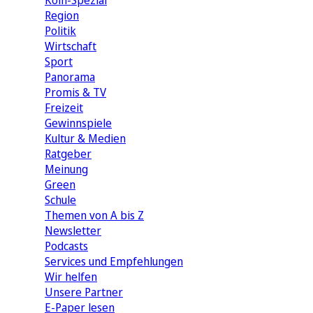
Köln-Spezial
Region
Politik
Wirtschaft
Sport
Panorama
Promis & TV
Freizeit
Gewinnspiele
Kultur & Medien
Ratgeber
Meinung
Green
Schule
Themen von A bis Z
Newsletter
Podcasts
Services und Empfehlungen
Wir helfen
Unsere Partner
E-Paper lesen