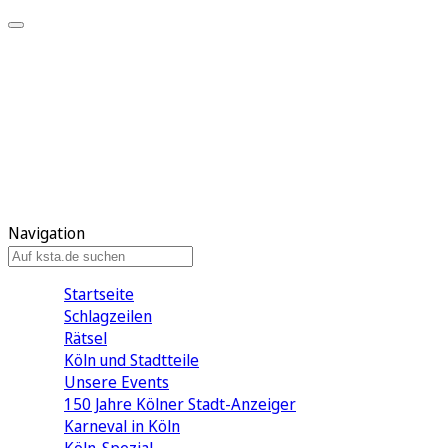
Mein KStA
Meine Artikel
Meine Region
Meine Newsletter
Mein KStA PLUS
Mein E-Paper
Navigation
Startseite
Schlagzeilen
Rätsel
Köln und Stadtteile
Unsere Events
150 Jahre Kölner Stadt-Anzeiger
Karneval in Köln