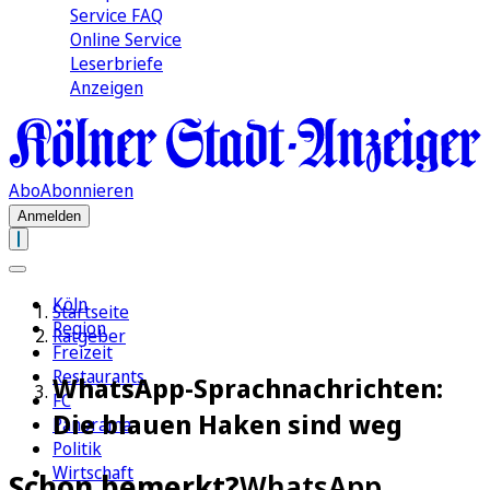
Service FAQ
Online Service
Leserbriefe
Anzeigen
Abo
Abonnieren
Anmelden
Köln
Startseite
Region
Ratgeber
Freizeit
Restaurants
WhatsApp-Sprachnachrichten:
FC
Die blauen Haken sind weg
Panorama
Politik
Wirtschaft
Schon bemerkt?
WhatsApp