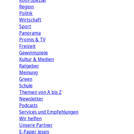
Köln-Spezial
Region
Politik
Wirtschaft
Sport
Panorama
Promis & TV
Freizeit
Gewinnspiele
Kultur & Medien
Ratgeber
Meinung
Green
Schule
Themen von A bis Z
Newsletter
Podcasts
Services und Empfehlungen
Wir helfen
Unsere Partner
E-Paper lesen