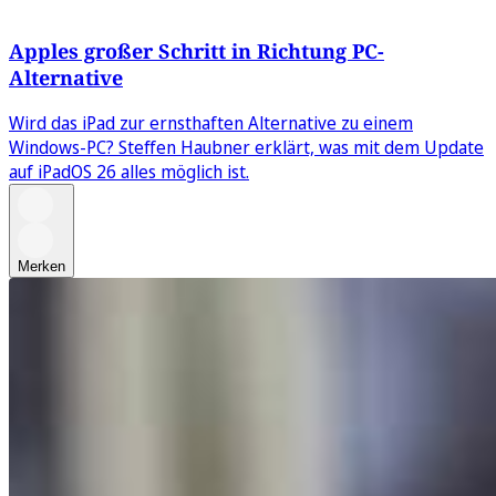
Apples großer Schritt in Richtung PC-
Alternative
Wird das iPad zur ernsthaften Alternative zu einem
Windows-PC? Steffen Haubner erklärt, was mit dem Update
auf iPadOS 26 alles möglich ist.
Merken