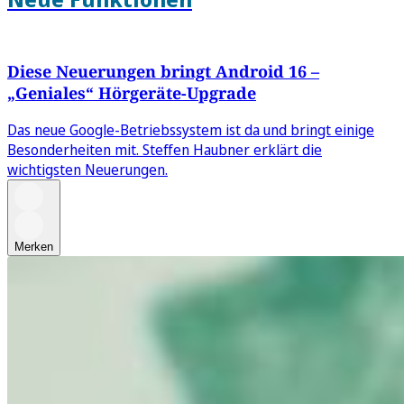
Diese Neuerungen bringt Android 16 –
„Geniales“ Hörgeräte-Upgrade
Das neue Google-Betriebssystem ist da und bringt einige
Besonderheiten mit. Steffen Haubner erklärt die
wichtigsten Neuerungen.
Merken