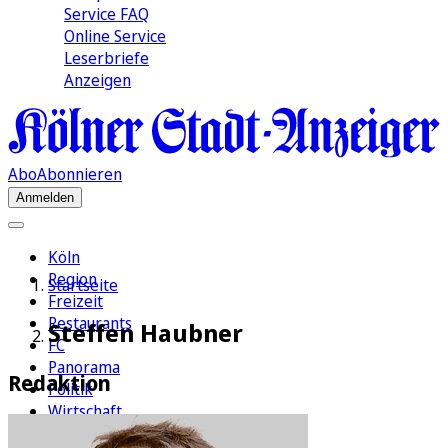
Service FAQ
Online Service
Leserbriefe
Anzeigen
Abo
Abonnieren
Anmelden
Köln
Region
Startseite
Freizeit
Restaurants
Steffen Haubner
FC
Panorama
Redaktion
Politik
Wirtschaft
Kultur