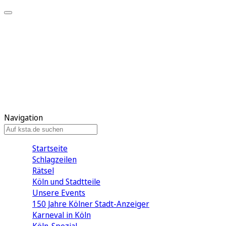
Mein KStA
Meine Artikel
Meine Region
Meine Newsletter
Mein KStA PLUS
Mein E-Paper
Navigation
Startseite
Schlagzeilen
Rätsel
Köln und Stadtteile
Unsere Events
150 Jahre Kölner Stadt-Anzeiger
Karneval in Köln