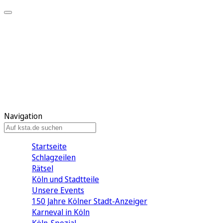
Mein KStA
Meine Artikel
Meine Region
Meine Newsletter
Mein KStA PLUS
Mein E-Paper
Navigation
Startseite
Schlagzeilen
Rätsel
Köln und Stadtteile
Unsere Events
150 Jahre Kölner Stadt-Anzeiger
Karneval in Köln