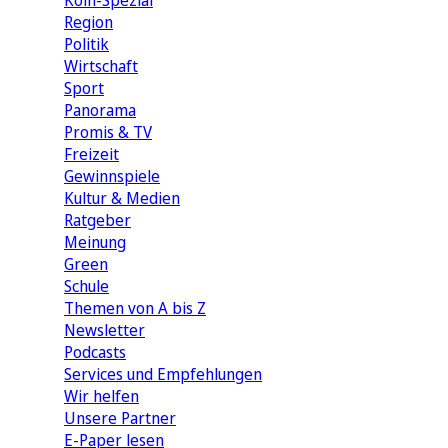
Köln-Spezial
Region
Politik
Wirtschaft
Sport
Panorama
Promis & TV
Freizeit
Gewinnspiele
Kultur & Medien
Ratgeber
Meinung
Green
Schule
Themen von A bis Z
Newsletter
Podcasts
Services und Empfehlungen
Wir helfen
Unsere Partner
E-Paper lesen