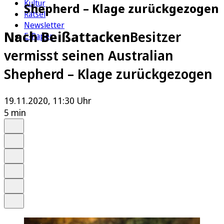
Kultur
Shepherd – Klage zurückgezogen
Rätsel
Newsletter
Nach Beißattacken
Besitzer
E-Paper
vermisst seinen Australian
Shepherd – Klage zurückgezogen
19.11.2020, 11:30 Uhr
5 min
Auf Google bevorzugen
Anhören
Schrift
Merken
Drucken
Teilen