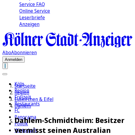
Service FAQ
Online Service
Leserbriefe
Anzeigen
Abo
Abonnieren
Anmelden
Köln
Startseite
Region
Region
Freizeit
Euskirchen & Eifel
Restaurants
Dahlem
FC
Panorama
Dahlem-Schmidtheim: Besitzer
Politik
vermisst seinen Australian
Wirtschaft