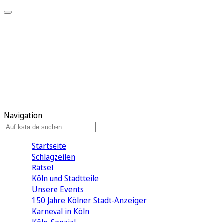
Mein KStA
Meine Artikel
Meine Region
Meine Newsletter
Mein KStA PLUS
Mein E-Paper
Navigation
Startseite
Schlagzeilen
Rätsel
Köln und Stadtteile
Unsere Events
150 Jahre Kölner Stadt-Anzeiger
Karneval in Köln