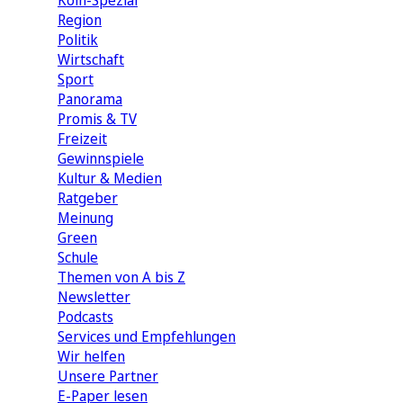
Köln-Spezial
Region
Politik
Wirtschaft
Sport
Panorama
Promis & TV
Freizeit
Gewinnspiele
Kultur & Medien
Ratgeber
Meinung
Green
Schule
Themen von A bis Z
Newsletter
Podcasts
Services und Empfehlungen
Wir helfen
Unsere Partner
E-Paper lesen