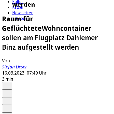
Kultur
werden
Rätsel
Newsletter
Raum für
E-Paper
Geflüchtete
Wohncontainer
sollen am Flugplatz Dahlemer
Binz aufgestellt werden
Von
Stefan Lieser
16.03.2023, 07:49 Uhr
3 min
Auf Google bevorzugen
Anhören
Schrift
Merken