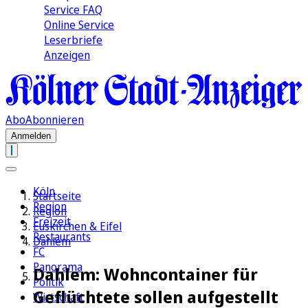
Service FAQ
Online Service
Leserbriefe
Anzeigen
Abo
Abonnieren
Anmelden
Köln
Startseite
Region
Region
Freizeit
Euskirchen & Eifel
Restaurants
Dahlem
FC
Panorama
Dahlem: Wohncontainer für
Politik
Geflüchtete sollen aufgestellt
Wirtschaft