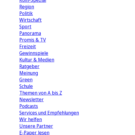
Köln-Spezial
Region
Politik
Wirtschaft
Sport
Panorama
Promis & TV
Freizeit
Gewinnspiele
Kultur & Medien
Ratgeber
Meinung
Green
Schule
Themen von A bis Z
Newsletter
Podcasts
Services und Empfehlungen
Wir helfen
Unsere Partner
E-Paper lesen