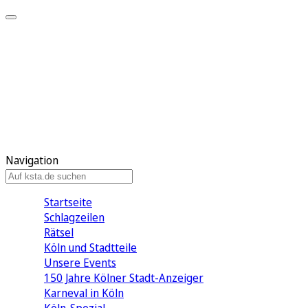
Mein KStA
Meine Artikel
Meine Region
Meine Newsletter
Mein KStA PLUS
Mein E-Paper
Navigation
Startseite
Schlagzeilen
Rätsel
Köln und Stadtteile
Unsere Events
150 Jahre Kölner Stadt-Anzeiger
Karneval in Köln