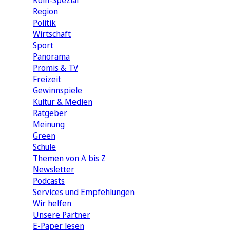
Köln-Spezial
Region
Politik
Wirtschaft
Sport
Panorama
Promis & TV
Freizeit
Gewinnspiele
Kultur & Medien
Ratgeber
Meinung
Green
Schule
Themen von A bis Z
Newsletter
Podcasts
Services und Empfehlungen
Wir helfen
Unsere Partner
E-Paper lesen