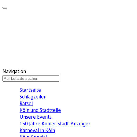
Mein KStA
Meine Artikel
Meine Region
Meine Newsletter
Mein KStA PLUS
Mein E-Paper
Navigation
Startseite
Schlagzeilen
Rätsel
Köln und Stadtteile
Unsere Events
150 Jahre Kölner Stadt-Anzeiger
Karneval in Köln