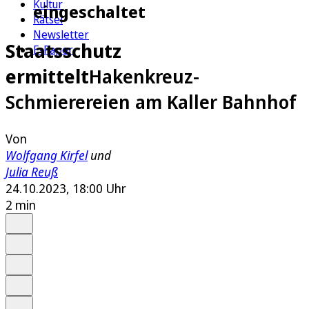
Kultur
eingeschaltet
Rätsel
Newsletter
Staatsschutz
E-Paper
ermittelt
Hakenkreuz-
Schmierereien am Kaller Bahnhof
Von
Wolfgang Kirfel
und
Julia Reuß
24.10.2023, 18:00 Uhr
2 min
Auf Google bevorzugen
Anhören
Schrift
Merken
Drucken