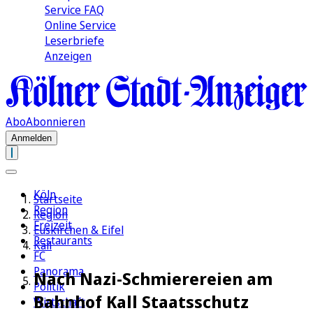
Service FAQ
Online Service
Leserbriefe
Anzeigen
Abo
Abonnieren
Anmelden
Köln
Startseite
Region
Region
Freizeit
Euskirchen & Eifel
Restaurants
Kall
FC
Panorama
Nach Nazi-Schmierereien am
Politik
Bahnhof Kall Staatsschutz
Wirtschaft