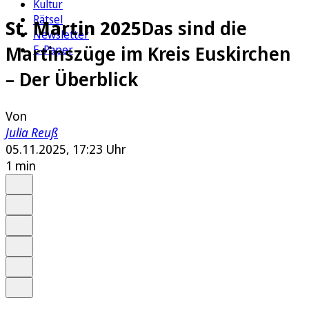
Kultur
Rätsel
St. Martin 2025
Das sind die
Newsletter
Martinszüge im Kreis Euskirchen
E-Paper
– Der Überblick
Von
Julia Reuß
05.11.2025, 17:23 Uhr
1 min
Auf Google bevorzugen
Anhören
Schrift
Merken
Drucken
Teilen