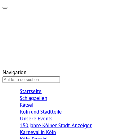
Mein KStA
Meine Artikel
Meine Region
Meine Newsletter
Mein KStA PLUS
Mein E-Paper
Navigation
Startseite
Schlagzeilen
Rätsel
Köln und Stadtteile
Unsere Events
150 Jahre Kölner Stadt-Anzeiger
Karneval in Köln