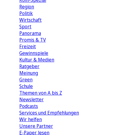
Köln-Spezial
Region
Politik
Wirtschaft
Sport
Panorama
Promis & TV
Freizeit
Gewinnspiele
Kultur & Medien
Ratgeber
Meinung
Green
Schule
Themen von A bis Z
Newsletter
Podcasts
Services und Empfehlungen
Wir helfen
Unsere Partner
E-Paper lesen