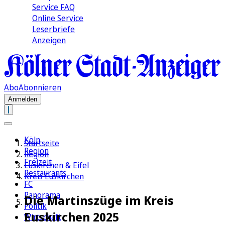
Service FAQ
Online Service
Leserbriefe
Anzeigen
Abo
Abonnieren
Anmelden
Köln
Startseite
Region
Region
Freizeit
Euskirchen & Eifel
Restaurants
Kreis Euskirchen
FC
Panorama
Die Martinszüge im Kreis
Politik
Euskirchen 2025
Wirtschaft