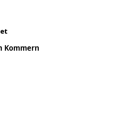
tet
eum Kommern