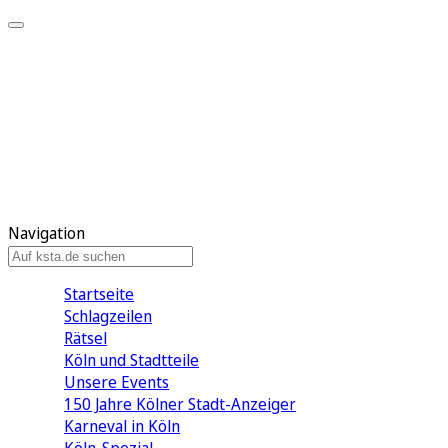
Mein KStA
Meine Artikel
Meine Region
Meine Newsletter
Mein KStA PLUS
Mein E-Paper
Navigation
Startseite
Schlagzeilen
Rätsel
Köln und Stadtteile
Unsere Events
150 Jahre Kölner Stadt-Anzeiger
Karneval in Köln