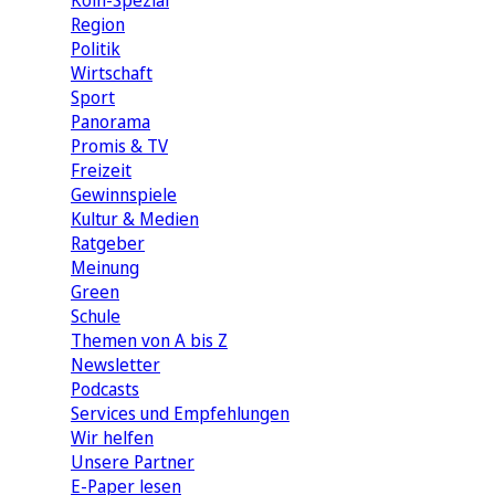
Köln-Spezial
Region
Politik
Wirtschaft
Sport
Panorama
Promis & TV
Freizeit
Gewinnspiele
Kultur & Medien
Ratgeber
Meinung
Green
Schule
Themen von A bis Z
Newsletter
Podcasts
Services und Empfehlungen
Wir helfen
Unsere Partner
E-Paper lesen