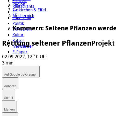
Freizeit
Region
Restaurants
Euskirchen & Eifel
FC
Mechernich
Panorama
Politik
Kommern: Seltene Pflanzen werden
Wirtschaft
Kultur
Rätsel
Rettung seltener Pflanzen
Projekt
Newsletter
E-Paper
02.09.2022, 12:10 Uhr
3 min
Auf Google bevorzugen
Anhören
Schrift
Merken