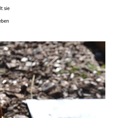
t sie
neben
r