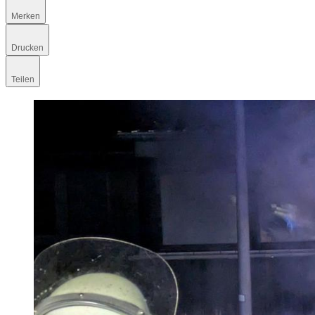
Merken
Drucken
Teilen