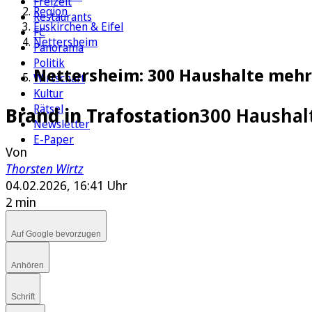
Freizeit
Region
Restaurants
Euskirchen & Eifel
FC
Nettersheim
Panorama
Politik
Nettersheim: 300 Haushalte meh
Wirtschaft
Kultur
Rätsel
Brand in Trafostation
300 Haushal
Newsletter
E-Paper
Von
Thorsten Wirtz
04.02.2026, 16:41 Uhr
2 min
Auf Google bevorzugen
Anhören
Schrift