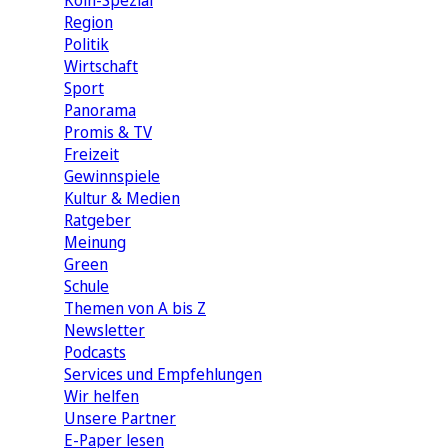
Köln-Spezial
Region
Politik
Wirtschaft
Sport
Panorama
Promis & TV
Freizeit
Gewinnspiele
Kultur & Medien
Ratgeber
Meinung
Green
Schule
Themen von A bis Z
Newsletter
Podcasts
Services und Empfehlungen
Wir helfen
Unsere Partner
E-Paper lesen