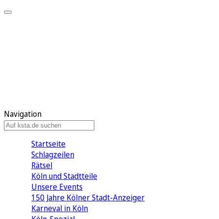
Mein KStA
Meine Artikel
Meine Region
Meine Newsletter
Mein KStA PLUS
Mein E-Paper
Navigation
Startseite
Schlagzeilen
Rätsel
Köln und Stadtteile
Unsere Events
150 Jahre Kölner Stadt-Anzeiger
Karneval in Köln