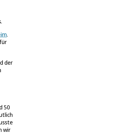
.
eim
.
für
d der
m
d 50
tlich
usste
n wir