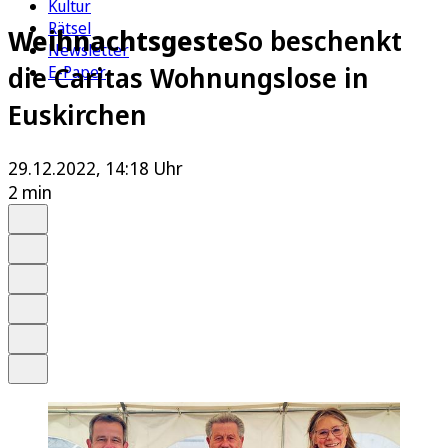
Kultur
Rätsel
Weihnachtsgeste
So beschenkt
Newsletter
die Caritas Wohnungslose in
E-Paper
Euskirchen
29.12.2022, 14:18 Uhr
2 min
Auf Google bevorzugen
Anhören
Schrift
Merken
Drucken
Teilen