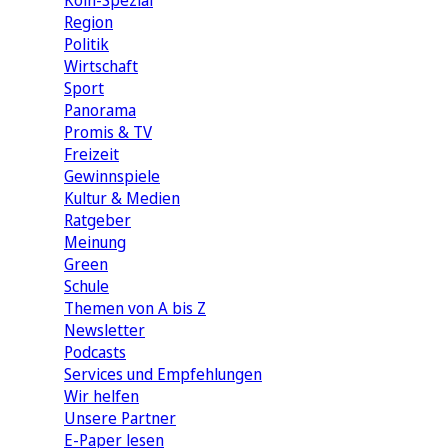
Köln-Spezial
Region
Politik
Wirtschaft
Sport
Panorama
Promis & TV
Freizeit
Gewinnspiele
Kultur & Medien
Ratgeber
Meinung
Green
Schule
Themen von A bis Z
Newsletter
Podcasts
Services und Empfehlungen
Wir helfen
Unsere Partner
E-Paper lesen