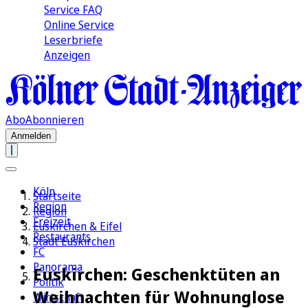
Service FAQ
Online Service
Leserbriefe
Anzeigen
Abo
Abonnieren
Anmelden
Köln
Startseite
Region
Region
Freizeit
Euskirchen & Eifel
Restaurants
Stadt Euskirchen
FC
Panorama
Euskirchen: Geschenktüten an
Politik
Weihnachten für Wohnunglose
Wirtschaft