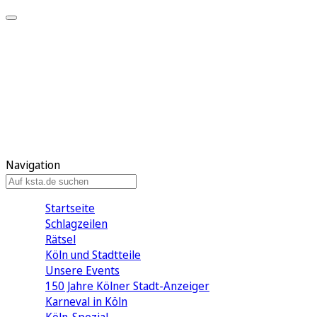
Mein KStA
Meine Artikel
Meine Region
Meine Newsletter
Mein KStA PLUS
Mein E-Paper
Navigation
Startseite
Schlagzeilen
Rätsel
Köln und Stadtteile
Unsere Events
150 Jahre Kölner Stadt-Anzeiger
Karneval in Köln