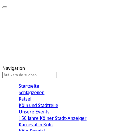
Mein KStA
Meine Artikel
Meine Region
Meine Newsletter
Mein KStA PLUS
Mein E-Paper
Navigation
Startseite
Schlagzeilen
Rätsel
Köln und Stadtteile
Unsere Events
150 Jahre Kölner Stadt-Anzeiger
Karneval in Köln