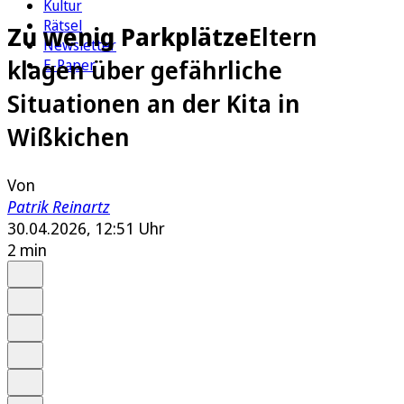
Kultur
Rätsel
Zu wenig Parkplätze
Eltern
Newsletter
klagen über gefährliche
E-Paper
Situationen an der Kita in
Wißkichen
Von
Patrik Reinartz
30.04.2026, 12:51 Uhr
2 min
Auf Google bevorzugen
Anhören
Schrift
Merken
Drucken
Teilen