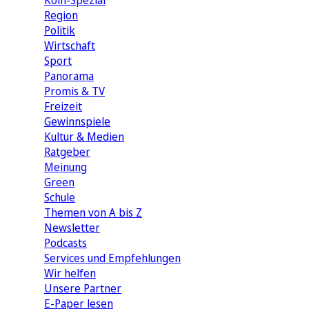
Köln-Spezial
Region
Politik
Wirtschaft
Sport
Panorama
Promis & TV
Freizeit
Gewinnspiele
Kultur & Medien
Ratgeber
Meinung
Green
Schule
Themen von A bis Z
Newsletter
Podcasts
Services und Empfehlungen
Wir helfen
Unsere Partner
E-Paper lesen