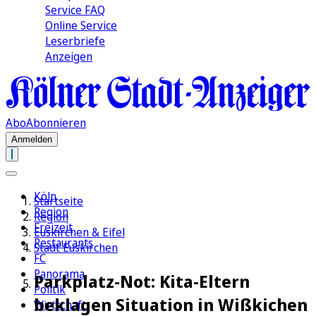
Service FAQ
Online Service
Leserbriefe
Anzeigen
Abo
Abonnieren
Anmelden
Köln
Startseite
Region
Region
Freizeit
Euskirchen & Eifel
Restaurants
Stadt Euskirchen
FC
Panorama
Parkplatz-Not: Kita-Eltern
Politik
beklagen Situation in Wißkichen
Wirtschaft