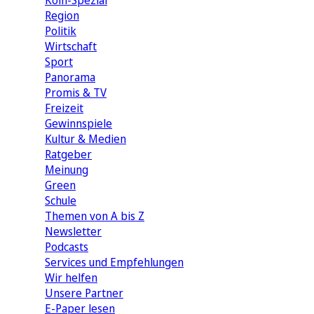
Köln-Spezial
Region
Politik
Wirtschaft
Sport
Panorama
Promis & TV
Freizeit
Gewinnspiele
Kultur & Medien
Ratgeber
Meinung
Green
Schule
Themen von A bis Z
Newsletter
Podcasts
Services und Empfehlungen
Wir helfen
Unsere Partner
E-Paper lesen