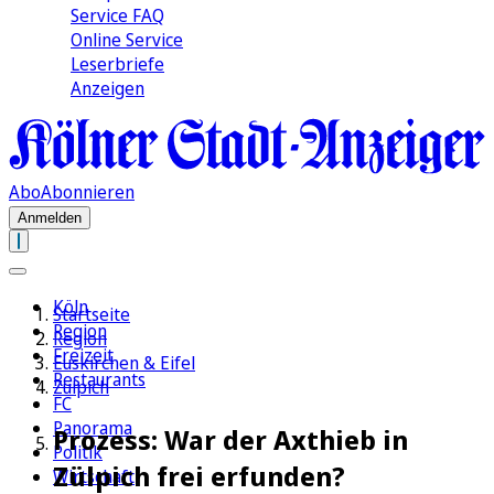
Service FAQ
Online Service
Leserbriefe
Anzeigen
Abo
Abonnieren
Anmelden
Köln
Startseite
Region
Region
Freizeit
Euskirchen & Eifel
Restaurants
Zülpich
FC
Panorama
Prozess: War der Axthieb in
Politik
Zülpich frei erfunden?
Wirtschaft