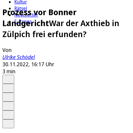
Kultur
Rätsel
Prozess vor Bonner
Newsletter
Landgericht
War der Axthieb in
E-Paper
Zülpich frei erfunden?
Von
Ulrike Schödel
30.11.2022, 16:17 Uhr
3 min
Auf Google bevorzugen
Anhören
Schrift
Merken
Drucken
Teilen