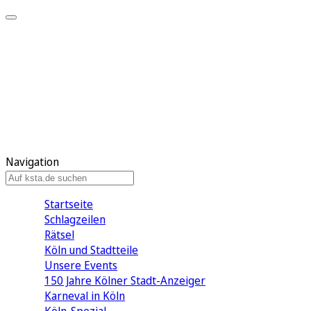
Mein KStA
Meine Artikel
Meine Region
Meine Newsletter
Mein KStA PLUS
Mein E-Paper
Navigation
Startseite
Schlagzeilen
Rätsel
Köln und Stadtteile
Unsere Events
150 Jahre Kölner Stadt-Anzeiger
Karneval in Köln