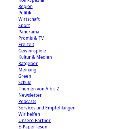
Köln-Spezial
Region
Politik
Wirtschaft
Sport
Panorama
Promis & TV
Freizeit
Gewinnspiele
Kultur & Medien
Ratgeber
Meinung
Green
Schule
Themen von A bis Z
Newsletter
Podcasts
Services und Empfehlungen
Wir helfen
Unsere Partner
E-Paper lesen