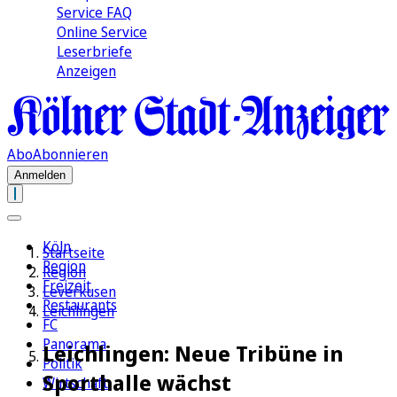
Service FAQ
Online Service
Leserbriefe
Anzeigen
Abo
Abonnieren
Anmelden
Köln
Startseite
Region
Region
Freizeit
Leverkusen
Restaurants
Leichlingen
FC
Panorama
Leichlingen: Neue Tribüne in
Politik
Sporthalle wächst
Wirtschaft