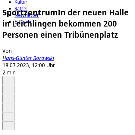
Kultur
Rätsel
Sportzentrum
In der neuen Halle
Newsletter
in Leichlingen bekommen 200
E-Paper
Personen einen Tribünenplatz
Von
Hans-Günter Borowski
18.07.2023, 12:00 Uhr
2 min
Auf Google bevorzugen
Anhören
Schrift
Merken
Drucken
Teilen