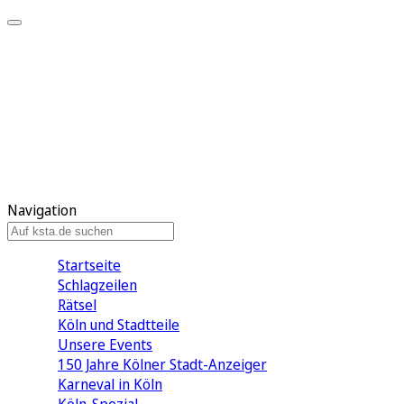
Mein KStA
Meine Artikel
Meine Region
Meine Newsletter
Mein KStA PLUS
Mein E-Paper
Navigation
Startseite
Schlagzeilen
Rätsel
Köln und Stadtteile
Unsere Events
150 Jahre Kölner Stadt-Anzeiger
Karneval in Köln