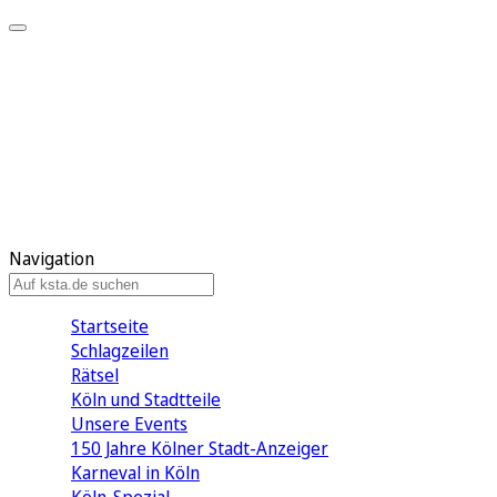
Mein KStA
Meine Artikel
Meine Region
Meine Newsletter
Mein KStA PLUS
Mein E-Paper
Navigation
Startseite
Schlagzeilen
Rätsel
Köln und Stadtteile
Unsere Events
150 Jahre Kölner Stadt-Anzeiger
Karneval in Köln