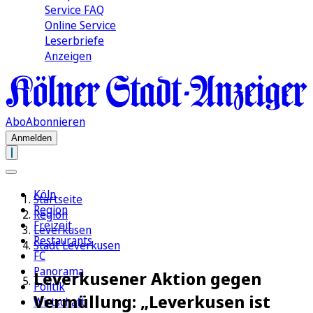
Service FAQ
Online Service
Leserbriefe
Anzeigen
Abo
Abonnieren
Anmelden
Köln
Startseite
Region
Region
Freizeit
Leverkusen
Restaurants
Stadt Leverkusen
FC
Panorama
Leverkusener Aktion gegen
Politik
Vermüllung: „Leverkusen ist
Wirtschaft