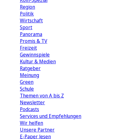
Köln-Spezial
Region
Politik
Wirtschaft
Sport
Panorama
Promis & TV
Freizeit
Gewinnspiele
Kultur & Medien
Ratgeber
Meinung
Green
Schule
Themen von A bis Z
Newsletter
Podcasts
Services und Empfehlungen
Wir helfen
Unsere Partner
E-Paper lesen