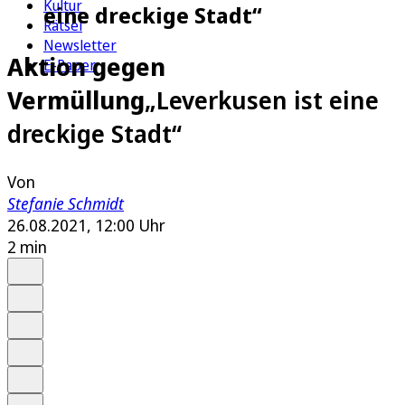
Kultur
eine dreckige Stadt“
Rätsel
Newsletter
Aktion gegen
E-Paper
Vermüllung
„Leverkusen ist eine
dreckige Stadt“
Von
Stefanie Schmidt
26.08.2021, 12:00 Uhr
2 min
Auf Google bevorzugen
Anhören
Schrift
Merken
Drucken
Teilen