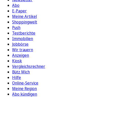
Abo
E-Paper
Meine Artikel
Shoppingwelt
Push
Testberichte
Immobilien
Jobbörse
Wir trauern
Anzeigen
Kiosk
Vergleichsrechner
Bütz Mich
Hilfe
Online-Service
Meine Region
Abo kündigen
FOLGEN SIE UNS
ENTDECKEN SIE UNSERE APP