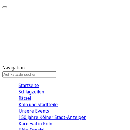
Mein KStA
Meine Artikel
Meine Region
Meine Newsletter
Mein KStA PLUS
Mein E-Paper
Navigation
Startseite
Schlagzeilen
Rätsel
Köln und Stadtteile
Unsere Events
150 Jahre Kölner Stadt-Anzeiger
Karneval in Köln