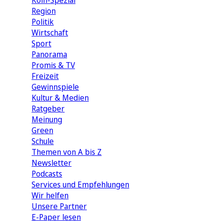
Köln-Spezial
Region
Politik
Wirtschaft
Sport
Panorama
Promis & TV
Freizeit
Gewinnspiele
Kultur & Medien
Ratgeber
Meinung
Green
Schule
Themen von A bis Z
Newsletter
Podcasts
Services und Empfehlungen
Wir helfen
Unsere Partner
E-Paper lesen