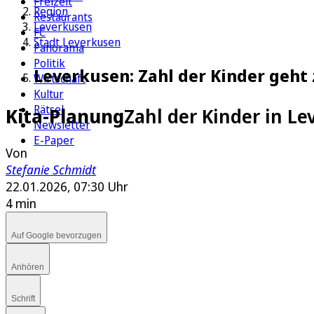
Freizeit
Region
Restaurants
Leverkusen
FC
Stadt Leverkusen
Panorama
Politik
Leverkusen: Zahl der Kinder geht
Wirtschaft
Kultur
Rätsel
Kita-Planung
Zahl der Kinder in L
Newsletter
E-Paper
Von
Stefanie Schmidt
22.01.2026, 07:30 Uhr
4 min
Auf Google bevorzugen
Anhören
Schrift