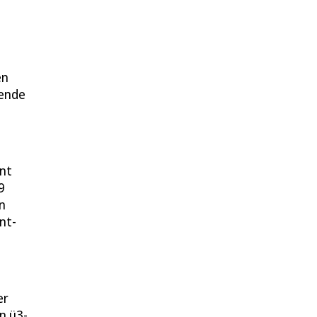
en
nende
ent
9
n
nt-
er
n ü3-