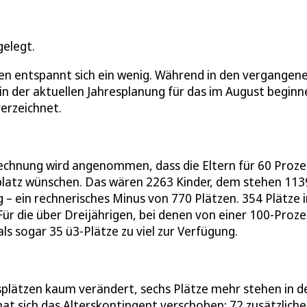
gelegt.
en entspannt sich ein wenig. Während in den vergangen
in der aktuellen Jahresplanung für das im August begin
verzeichnet.
Berechnung wird angenommen, dass die Eltern für 60 Proz
splatz wünschen. Das wären 2263 Kinder, dem stehen 113
– ein rechnerisches Minus von 770 Plätzen. 354 Plätze i
ür die über Dreijährigen, bei denen von einer 100-Proze
s sogar 35 ü3-Plätze zu viel zur Verfügung.
splätzen kaum verändert, sechs Plätze mehr stehen in d
hat sich das Alterskontingent verschoben: 72 zusätzliche