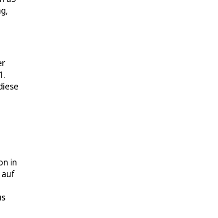
ag,
er
1.
diese
on in
 auf
us