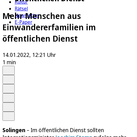
Kultur
Rätsel
Mehr Menschen aus
Newsletter
E-Paper
Einwandererfamilien im
öffentlichen Dienst
14.01.2022, 12:21 Uhr
1 min
Auf Google bevorzugen
Anhören
Schrift
Merken
Drucken
Teilen
Solingen
– Im öffentlichen Dienst sollten