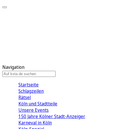
Mein KStA
Meine Artikel
Meine Region
Meine Newsletter
Mein KStA PLUS
Mein E-Paper
Navigation
Startseite
Schlagzeilen
Rätsel
Köln und Stadtteile
Unsere Events
150 Jahre Kölner Stadt-Anzeiger
Karneval in Köln