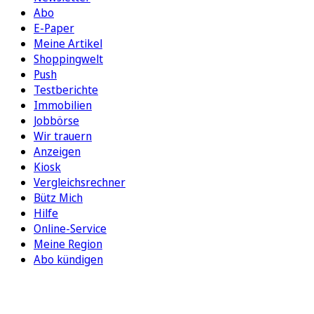
Abo
E-Paper
Meine Artikel
Shoppingwelt
Push
Testberichte
Immobilien
Jobbörse
Wir trauern
Anzeigen
Kiosk
Vergleichsrechner
Bütz Mich
Hilfe
Online-Service
Meine Region
Abo kündigen
FOLGEN SIE UNS
ENTDECKEN SIE UNSERE APP