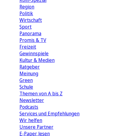
Köln-Spezial
Region
Politik
Wirtschaft
Sport
Panorama
Promis & TV
Freizeit
Gewinnspiele
Kultur & Medien
Ratgeber
Meinung
Green
Schule
Themen von A bis Z
Newsletter
Podcasts
Services und Empfehlungen
Wir helfen
Unsere Partner
E-Paper lesen