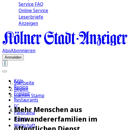
Service FAQ
Online Service
Leserbriefe
Anzeigen
Abo
Abonnieren
Anmelden
Köln
Startseite
Region
Region
Freizeit
Joachim Stamp
Restaurants
FC
Mehr Menschen aus
Panorama
Einwandererfamilien im
Politik
Wirtschaft
öffentlichen Dienst