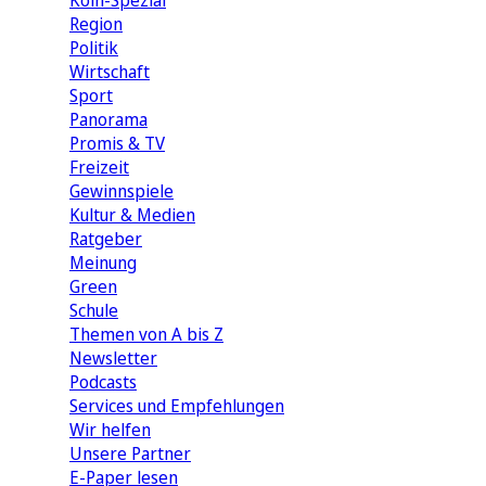
Köln-Spezial
Region
Politik
Wirtschaft
Sport
Panorama
Promis & TV
Freizeit
Gewinnspiele
Kultur & Medien
Ratgeber
Meinung
Green
Schule
Themen von A bis Z
Newsletter
Podcasts
Services und Empfehlungen
Wir helfen
Unsere Partner
E-Paper lesen