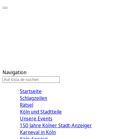
Mein KStA
Meine Artikel
Meine Region
Meine Newsletter
Mein KStA PLUS
Mein E-Paper
Navigation
Startseite
Schlagzeilen
Rätsel
Köln und Stadtteile
Unsere Events
150 Jahre Kölner Stadt-Anzeiger
Karneval in Köln