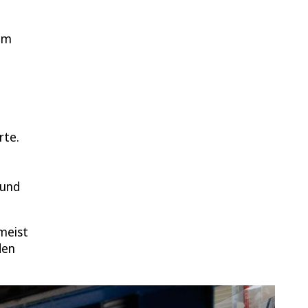
lem
rte.
 und
meist
den