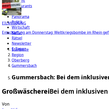
Freizeit
Restaurants
FC
Panorama
Politik
EILMELDUNG
Wirtschaft
Entschärfung am Donnerstag: Weltkriegsbombe im Rhein gef
Kultur
Rätsel
Newsletter
E-Paper
Startseite
Region
Oberberg
Gummersbach
Gummersbach: Bei dem inklusive
Großwäscherei
Bei dem inklusive
Von