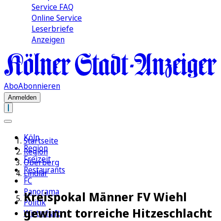
Service FAQ
Online Service
Leserbriefe
Anzeigen
Abo
Abonnieren
Anmelden
Köln
Startseite
Region
Region
Freizeit
Oberberg
Restaurants
Lindlar
FC
Panorama
Kreispokal Männer FV Wiehl
Politik
gewinnt torreiche Hitzeschlacht
Wirtschaft