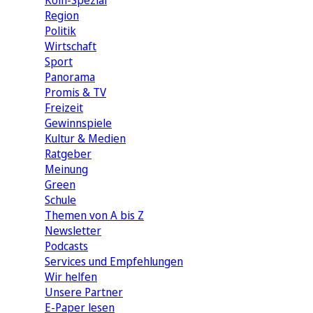
Köln-Spezial
Region
Politik
Wirtschaft
Sport
Panorama
Promis & TV
Freizeit
Gewinnspiele
Kultur & Medien
Ratgeber
Meinung
Green
Schule
Themen von A bis Z
Newsletter
Podcasts
Services und Empfehlungen
Wir helfen
Unsere Partner
E-Paper lesen