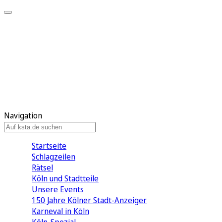
Mein KStA
Meine Artikel
Meine Region
Meine Newsletter
Mein KStA PLUS
Mein E-Paper
Navigation
Startseite
Schlagzeilen
Rätsel
Köln und Stadtteile
Unsere Events
150 Jahre Kölner Stadt-Anzeiger
Karneval in Köln