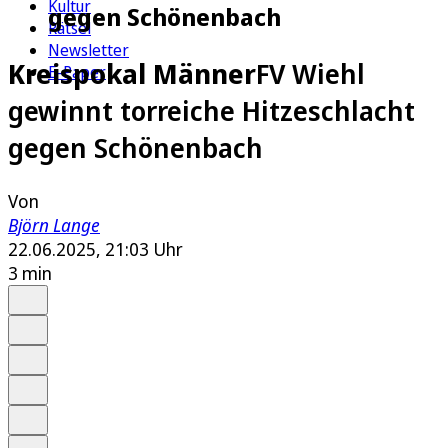
Kultur
gegen Schönenbach
Rätsel
Newsletter
Kreispokal Männer
FV Wiehl
E-Paper
gewinnt torreiche Hitzeschlacht
gegen Schönenbach
Von
Björn Lange
22.06.2025, 21:03 Uhr
3 min
Auf Google bevorzugen
Anhören
Schrift
Merken
Drucken
Teilen