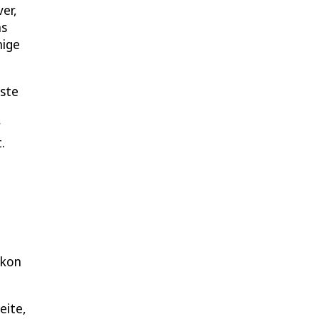
er,
as
nige
nste
r
.
lkon
eite,