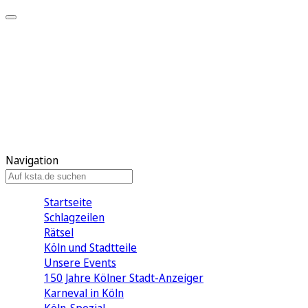
Mein KStA
Meine Artikel
Meine Region
Meine Newsletter
Mein KStA PLUS
Mein E-Paper
Navigation
Startseite
Schlagzeilen
Rätsel
Köln und Stadtteile
Unsere Events
150 Jahre Kölner Stadt-Anzeiger
Karneval in Köln