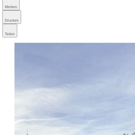
Merken
Drucken
Teilen