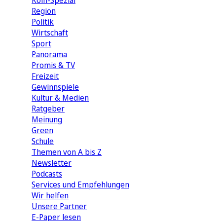
Köln-Spezial
Region
Politik
Wirtschaft
Sport
Panorama
Promis & TV
Freizeit
Gewinnspiele
Kultur & Medien
Ratgeber
Meinung
Green
Schule
Themen von A bis Z
Newsletter
Podcasts
Services und Empfehlungen
Wir helfen
Unsere Partner
E-Paper lesen