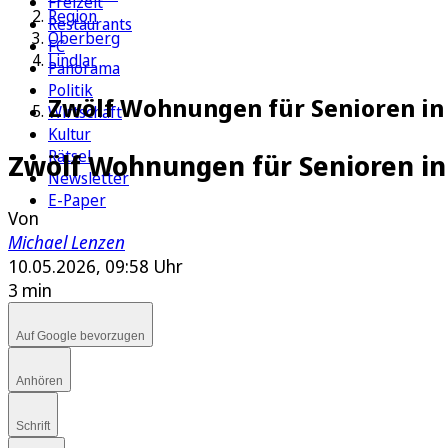
Freizeit
Region
Restaurants
Oberberg
FC
Lindlar
Panorama
Politik
Zwölf Wohnungen für Senioren in
Wirtschaft
Kultur
Rätsel
Zwölf Wohnungen für Senioren in 
Newsletter
E-Paper
Von
Michael Lenzen
10.05.2026, 09:58 Uhr
3 min
Auf Google bevorzugen
Anhören
Schrift