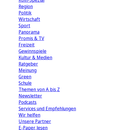
Köln-Spezial
Region
Politik
Wirtschaft
Sport
Panorama
Promis & TV
Freizeit
Gewinnspiele
Kultur & Medien
Ratgeber
Meinung
Green
Schule
Themen von A bis Z
Newsletter
Podcasts
Services und Empfehlungen
Wir helfen
Unsere Partner
E-Paper lesen