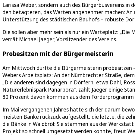
Larissa Weber, sondern auch des Bürgerbusvereins in 
den betagteren, das Warten angenehmer machen: An neu
Unterstützung des städtischen Bauhofs – robuste Dorf
Die sollen aber mehr sein als nur ein Warteplatz: „Die
verrät Michael Jaeger, Vorsitzender des Vereins.
Probesitzen mit der Bürgermeisterin
Am Mittwoch durfte die Bürgermeisterin probesitzen 
Webers Arbeitsplatz: An der Nümbrechter Straße, dem 
„Die anderen sind dagegen in Dörfern, etwa Dahl, Ros
Naturerlebnispark Panarbora“, zählt Jaeger einige Sta
80 Prozent davon kommen aus dem Förderprogramm Lea
Im Mai vergangenen Jahres hatte sich der darum bewor
meisten Bänke ruckzuck aufgestellt, die letzte, die 
die Bänke in Waldbröl: Sie stammen aus der Werkstat
Projekt so schnell umgesetzt werden konnte, freut Web