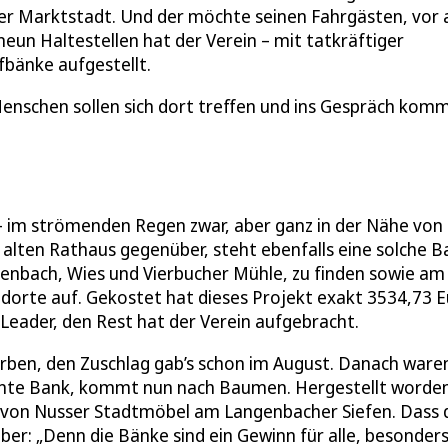
der Marktstadt. Und der möchte seinen Fahrgästen, vor 
n Haltestellen hat der Verein – mit tatkräftiger
bänke aufgestellt.
 Menschen sollen sich dort treffen und ins Gespräch kom
– im strömenden Regen zwar, aber ganz in der Nähe von
alten Rathaus gegenüber, steht ebenfalls eine solche B
senbach, Wies und Vierbucher Mühle, zu finden sowie am
ndorte auf. Gekostet hat dieses Projekt exakt 3534,73 E
der, den Rest hat der Verein aufgebracht.
ben, den Zuschlag gab’s schon im August. Danach waren
zehnte Bank, kommt nun nach Baumen. Hergestellt worden
t von Nusser Stadtmöbel am Langenbacher Siefen. Dass 
er: „Denn die Bänke sind ein Gewinn für alle, besonders