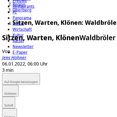
Freizeit
Region
Restaurants
Oberberg
FC
Panorama
Sitzen, Warten, Klönen: Waldbröl
Politik
Wirtschaft
Kultur
Sitzen, Warten, Klönen
Waldbröler
Rätsel
Newsletter
Von
E-Paper
Jens Höhner
06.01.2022, 06:00 Uhr
3 min
Auf Google bevorzugen
Anhören
Schrift