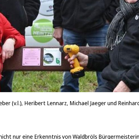
er (v.l.), Heribert Lennarz, Michael Jaeger und Reinhar
 nicht nur eine Erkenntnis von Waldbröls Bürgermeisteri