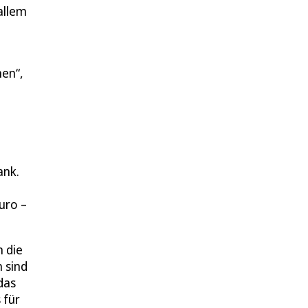
allem
men“,
ank.
uro –
 die
 sind
das
 für