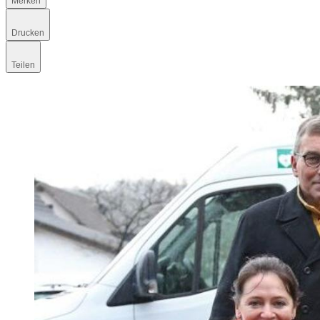
Merken
Drucken
Teilen