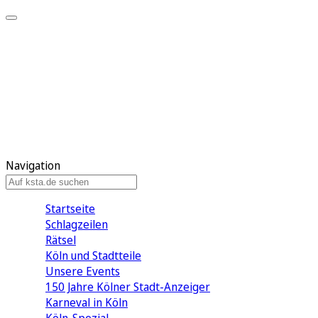
Mein KStA
Meine Artikel
Meine Region
Meine Newsletter
Mein KStA PLUS
Mein E-Paper
Navigation
Startseite
Schlagzeilen
Rätsel
Köln und Stadtteile
Unsere Events
150 Jahre Kölner Stadt-Anzeiger
Karneval in Köln