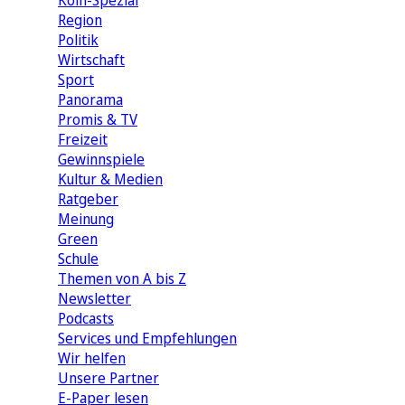
Köln-Spezial
Region
Politik
Wirtschaft
Sport
Panorama
Promis & TV
Freizeit
Gewinnspiele
Kultur & Medien
Ratgeber
Meinung
Green
Schule
Themen von A bis Z
Newsletter
Podcasts
Services und Empfehlungen
Wir helfen
Unsere Partner
E-Paper lesen