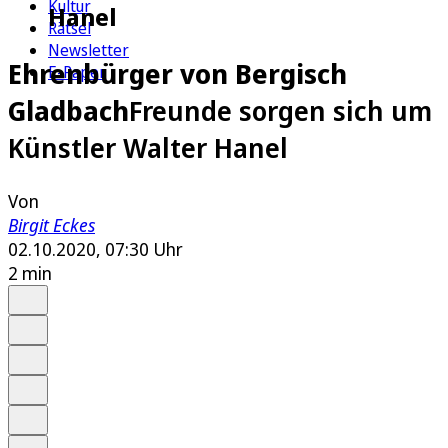
Kultur
Hanel
Rätsel
Newsletter
Ehrenbürger von Bergisch
E-Paper
Gladbach
Freunde sorgen sich um
Künstler Walter Hanel
Von
Birgit Eckes
02.10.2020, 07:30 Uhr
2 min
Auf Google bevorzugen
Anhören
Schrift
Merken
Drucken
Teilen