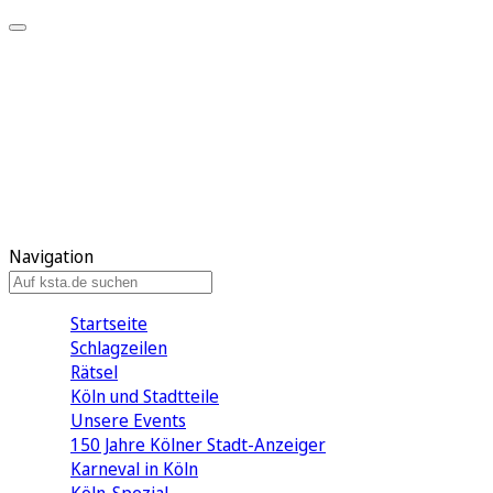
Mein KStA
Meine Artikel
Meine Region
Meine Newsletter
Mein KStA PLUS
Mein E-Paper
Navigation
Startseite
Schlagzeilen
Rätsel
Köln und Stadtteile
Unsere Events
150 Jahre Kölner Stadt-Anzeiger
Karneval in Köln