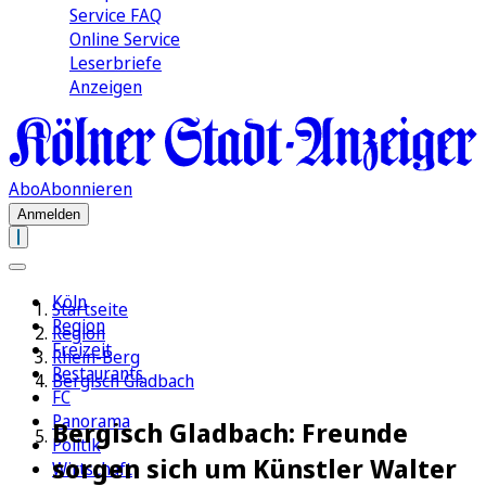
Service FAQ
Online Service
Leserbriefe
Anzeigen
Abo
Abonnieren
Anmelden
Köln
Startseite
Region
Region
Freizeit
Rhein-Berg
Restaurants
Bergisch Gladbach
FC
Panorama
Bergisch Gladbach: Freunde
Politik
sorgen sich um Künstler Walter
Wirtschaft