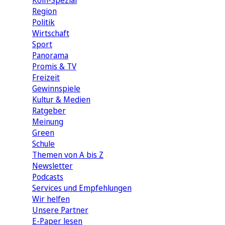
Köln-Spezial
Region
Politik
Wirtschaft
Sport
Panorama
Promis & TV
Freizeit
Gewinnspiele
Kultur & Medien
Ratgeber
Meinung
Green
Schule
Themen von A bis Z
Newsletter
Podcasts
Services und Empfehlungen
Wir helfen
Unsere Partner
E-Paper lesen