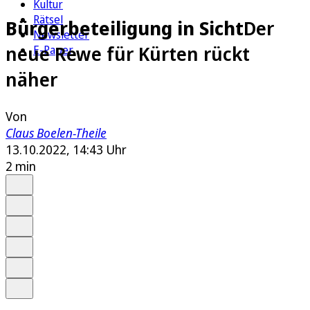
Kultur
Rätsel
Bürgerbeteiligung in Sicht
Der
Newsletter
neue Rewe für Kürten rückt
E-Paper
näher
Von
Claus Boelen-Theile
13.10.2022, 14:43 Uhr
2 min
Auf Google bevorzugen
Anhören
Schrift
Merken
Drucken
Teilen