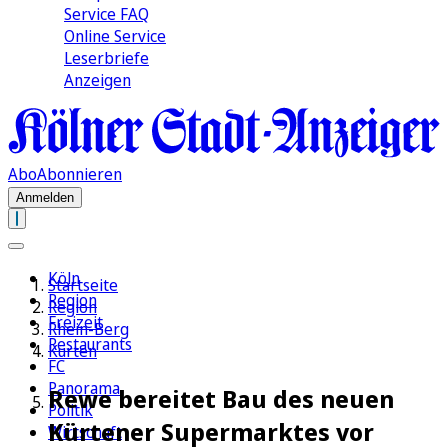
Service FAQ
Online Service
Leserbriefe
Anzeigen
Abo
Abonnieren
Anmelden
Köln
Startseite
Region
Region
Freizeit
Rhein-Berg
Restaurants
Kürten
FC
Panorama
Rewe bereitet Bau des neuen
Politik
Kürtener Supermarktes vor
Wirtschaft