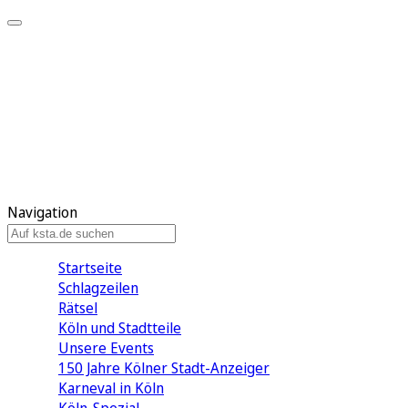
Mein KStA
Meine Artikel
Meine Region
Meine Newsletter
Mein KStA PLUS
Mein E-Paper
Navigation
Startseite
Schlagzeilen
Rätsel
Köln und Stadtteile
Unsere Events
150 Jahre Kölner Stadt-Anzeiger
Karneval in Köln