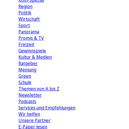
Köln-Spezial
Region
Politik
Wirtschaft
Sport
Panorama
Promis & TV
Freizeit
Gewinnspiele
Kultur & Medien
Ratgeber
Meinung
Green
Schule
Themen von A bis Z
Newsletter
Podcasts
Services und Empfehlungen
Wir helfen
Unsere Partner
E-Paper lesen