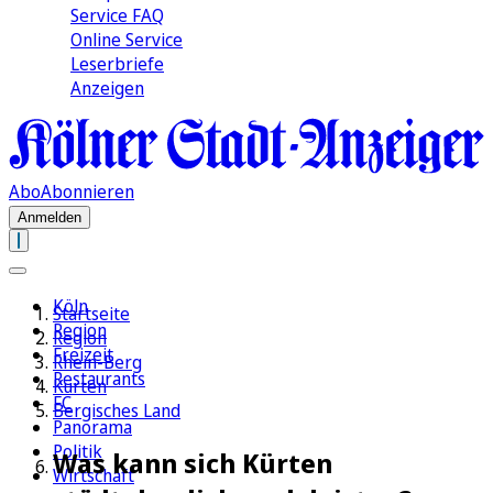
Service FAQ
Online Service
Leserbriefe
Anzeigen
Abo
Abonnieren
Anmelden
Köln
Startseite
Region
Region
Freizeit
Rhein-Berg
Restaurants
Kürten
FC
Bergisches Land
Panorama
Politik
Was kann sich Kürten
Wirtschaft