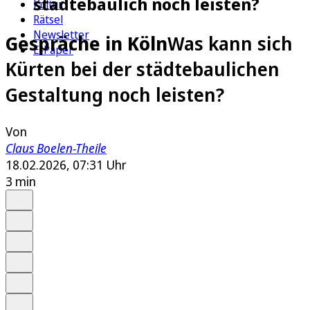
städtebaulich noch leisten?
Kultur
Rätsel
Newsletter
Gespräche in Köln
Was kann sich
E-Paper
Kürten bei der städtebaulichen
Gestaltung noch leisten?
Von
Claus Boelen-Theile
18.02.2026, 07:31 Uhr
3 min
Auf Google bevorzugen
Anhören
Schrift
Merken
Drucken
Teilen