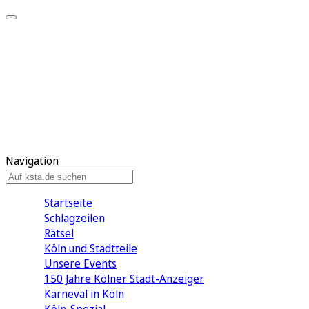
Mein KStA
Meine Artikel
Meine Region
Meine Newsletter
Mein KStA PLUS
Mein E-Paper
Navigation
Startseite
Schlagzeilen
Rätsel
Köln und Stadtteile
Unsere Events
150 Jahre Kölner Stadt-Anzeiger
Karneval in Köln