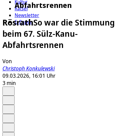
Kultur
Abfahrtsrennen
Rätsel
Newsletter
Rösrath
So war die Stimmung
E-Paper
beim 67. Sülz-Kanu-
Abfahrtsrennen
Von
Christoph Konkulewski
09.03.2026, 16:01 Uhr
3 min
Auf Google bevorzugen
Anhören
Schrift
Merken
Drucken
Teilen