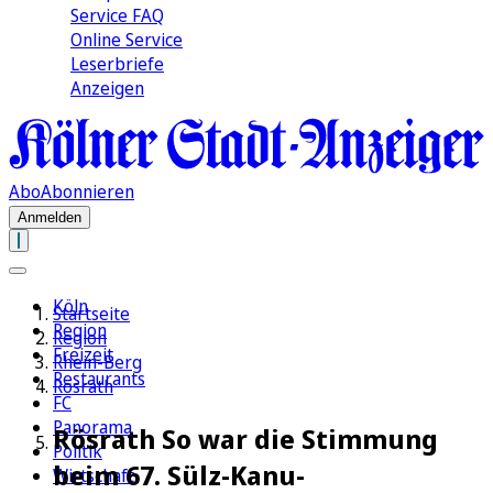
Service FAQ
Online Service
Leserbriefe
Anzeigen
Abo
Abonnieren
Anmelden
Köln
Startseite
Region
Region
Freizeit
Rhein-Berg
Restaurants
Rösrath
FC
Panorama
Rösrath So war die Stimmung
Politik
beim 67. Sülz-Kanu-
Wirtschaft