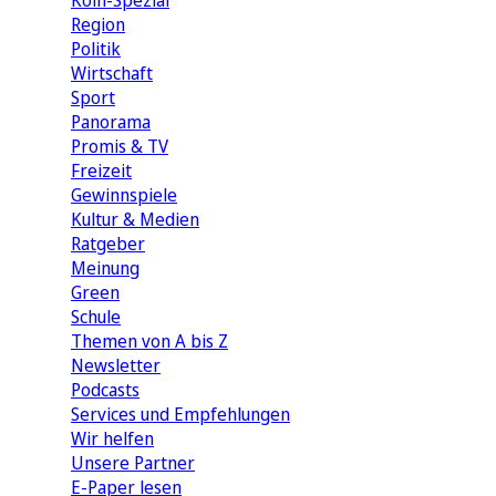
Köln-Spezial
Region
Politik
Wirtschaft
Sport
Panorama
Promis & TV
Freizeit
Gewinnspiele
Kultur & Medien
Ratgeber
Meinung
Green
Schule
Themen von A bis Z
Newsletter
Podcasts
Services und Empfehlungen
Wir helfen
Unsere Partner
E-Paper lesen