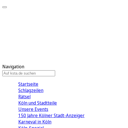
Mein KStA
Meine Artikel
Meine Region
Meine Newsletter
Mein KStA PLUS
Mein E-Paper
Navigation
Startseite
Schlagzeilen
Rätsel
Köln und Stadtteile
Unsere Events
150 Jahre Kölner Stadt-Anzeiger
Karneval in Köln