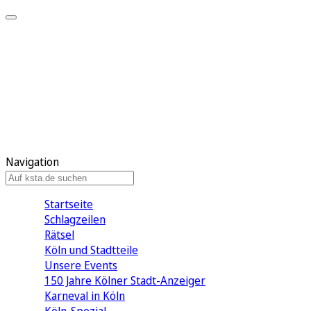
Mein KStA
Meine Artikel
Meine Region
Meine Newsletter
Mein KStA PLUS
Mein E-Paper
Navigation
Startseite
Schlagzeilen
Rätsel
Köln und Stadtteile
Unsere Events
150 Jahre Kölner Stadt-Anzeiger
Karneval in Köln