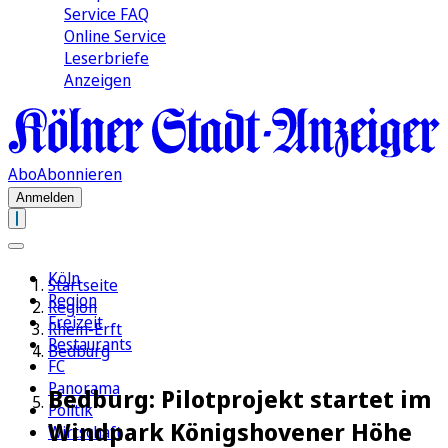
Service FAQ
Online Service
Leserbriefe
Anzeigen
Abo
Abonnieren
Anmelden
Köln
Startseite
Region
Region
Freizeit
Rhein-Erft
Restaurants
Bedburg
FC
Panorama
Bedburg: Pilotprojekt startet im
Politik
Windpark Königshovener Höhe
Wirtschaft