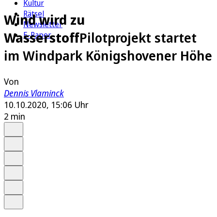
Kultur
Rätsel
Wind wird zu
Newsletter
Wasserstoff
Pilotprojekt startet
E-Paper
im Windpark Königshovener Höhe
Von
Dennis Vlaminck
10.10.2020, 15:06 Uhr
2 min
Auf Google bevorzugen
Anhören
Schrift
Merken
Drucken
Teilen