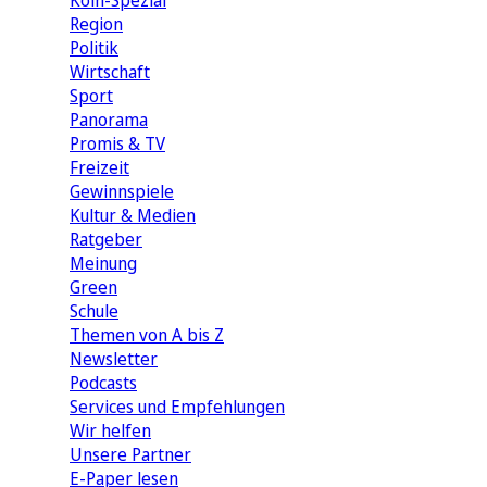
Köln-Spezial
Region
Politik
Wirtschaft
Sport
Panorama
Promis & TV
Freizeit
Gewinnspiele
Kultur & Medien
Ratgeber
Meinung
Green
Schule
Themen von A bis Z
Newsletter
Podcasts
Services und Empfehlungen
Wir helfen
Unsere Partner
E-Paper lesen