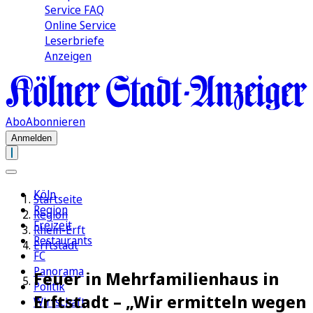
Service FAQ
Online Service
Leserbriefe
Anzeigen
Abo
Abonnieren
Anmelden
Köln
Startseite
Region
Region
Freizeit
Rhein-Erft
Restaurants
Erftstadt
FC
Panorama
Feuer in Mehrfamilienhaus in
Politik
Erftstadt – „Wir ermitteln wegen
Wirtschaft