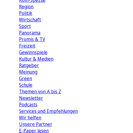
Köln-Spezial
Region
Politik
Wirtschaft
Sport
Panorama
Promis & TV
Freizeit
Gewinnspiele
Kultur & Medien
Ratgeber
Meinung
Green
Schule
Themen von A bis Z
Newsletter
Podcasts
Services und Empfehlungen
Wir helfen
Unsere Partner
E-Paper lesen