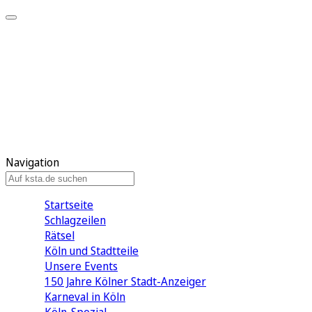
Mein KStA
Meine Artikel
Meine Region
Meine Newsletter
Mein KStA PLUS
Mein E-Paper
Navigation
Startseite
Schlagzeilen
Rätsel
Köln und Stadtteile
Unsere Events
150 Jahre Kölner Stadt-Anzeiger
Karneval in Köln