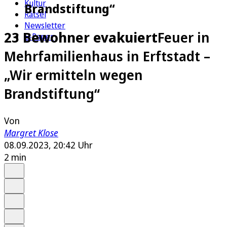
Kultur
Brandstiftung“
Rätsel
Newsletter
23 Bewohner evakuiert
Feuer in
E-Paper
Mehrfamilienhaus in Erftstadt –
„Wir ermitteln wegen
Brandstiftung“
Von
Margret Klose
08.09.2023, 20:42 Uhr
2 min
Auf Google bevorzugen
Anhören
Schrift
Merken