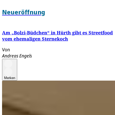
Neueröffnung
Am „Bolzi-Büdchen“ in Hürth gibt es Streetfood
vom ehemaligen Sternekoch
Von
Andreas Engels
Merken