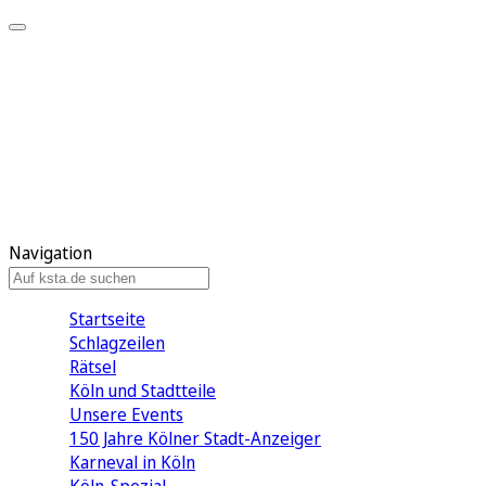
Mein KStA
Meine Artikel
Meine Region
Meine Newsletter
Mein KStA PLUS
Mein E-Paper
Navigation
Startseite
Schlagzeilen
Rätsel
Köln und Stadtteile
Unsere Events
150 Jahre Kölner Stadt-Anzeiger
Karneval in Köln