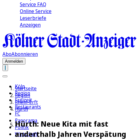
Service FAQ
Online Service
Leserbriefe
Anzeigen
Abo
Abonnieren
Anmelden
Köln
Startseite
Region
Region
Freizeit
Rhein-Erft
Restaurants
Hürth
FC
Panorama
Hürth: Neue Kita mit fast
Politik
anderthalb Jahren Verspätung
Wirtschaft