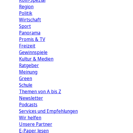
Köln-Spezial
Region
Politik
Wirtschaft
Sport
Panorama
Promis & TV
Freizeit
Gewinnspiele
Kultur & Medien
Ratgeber
Meinung
Green
Schule
Themen von A bis Z
Newsletter
Podcasts
Services und Empfehlungen
Wir helfen
Unsere Partner
E-Paper lesen