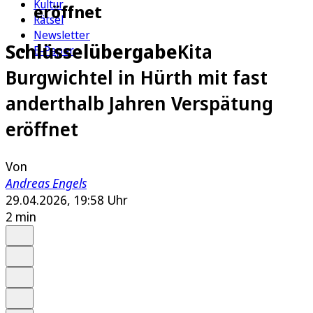
Kultur
eröffnet
Rätsel
Newsletter
Schlüsselübergabe
Kita
E-Paper
Burgwichtel in Hürth mit fast
anderthalb Jahren Verspätung
eröffnet
Von
Andreas Engels
29.04.2026, 19:58 Uhr
2 min
Auf Google bevorzugen
Anhören
Schrift
Merken