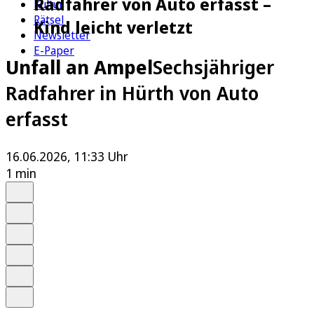
Radfahrer von Auto erfasst –
Kultur
Rätsel
Kind leicht verletzt
Newsletter
E-Paper
Unfall an Ampel
Sechsjähriger
Radfahrer in Hürth von Auto
erfasst
16.06.2026, 11:33 Uhr
1 min
Auf Google bevorzugen
Anhören
Schrift
Merken
Drucken
Teilen