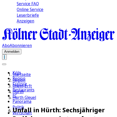
Service FAQ
Online Service
Leserbriefe
Anzeigen
Abo
Abonnieren
Anmelden
Köln
Startseite
Region
Region
Freizeit
Rhein-Erft
Restaurants
Hürth
FC
Hürth Gleuel
Panorama
Politik
Unfall in Hürth: Sechsjähriger
Wirtschaft