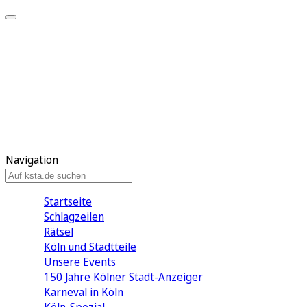
Mein KStA
Meine Artikel
Meine Region
Meine Newsletter
Mein KStA PLUS
Mein E-Paper
Navigation
Startseite
Schlagzeilen
Rätsel
Köln und Stadtteile
Unsere Events
150 Jahre Kölner Stadt-Anzeiger
Karneval in Köln