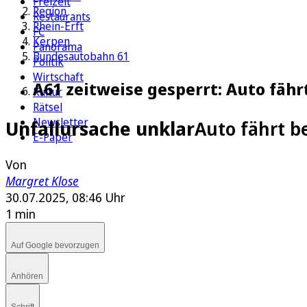
Freizeit
Region
Restaurants
Rhein-Erft
FC
Kerpen
Panorama
Bundesautobahn 61
Politik
Wirtschaft
A61 zeitweise gesperrt: Auto fähr
Kultur
Rätsel
Newsletter
Unfallursache unklar
Auto fährt b
E-Paper
Von
Margret Klose
30.07.2025, 08:46 Uhr
1 min
Auf Google bevorzugen
Anhören