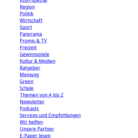
Köln-Spezial
Region
Politik
Wirtschaft
Sport
Panorama
Promis & TV
Freizeit
Gewinnspiele
Kultur & Medien
Ratgeber
Meinung
Green
Schule
Themen von A bis Z
Newsletter
Podcasts
Services und Empfehlungen
Wir helfen
Unsere Partner
E-Paper lesen