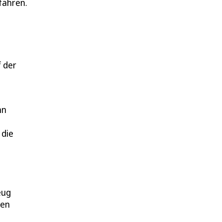
efahren.
f der
hn
 die
eug
den