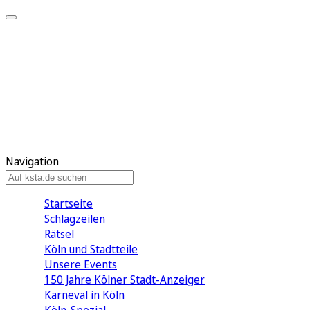
Mein KStA
Meine Artikel
Meine Region
Meine Newsletter
Mein KStA PLUS
Mein E-Paper
Navigation
Startseite
Schlagzeilen
Rätsel
Köln und Stadtteile
Unsere Events
150 Jahre Kölner Stadt-Anzeiger
Karneval in Köln