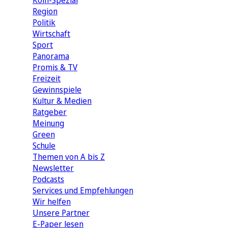
Köln-Spezial
Region
Politik
Wirtschaft
Sport
Panorama
Promis & TV
Freizeit
Gewinnspiele
Kultur & Medien
Ratgeber
Meinung
Green
Schule
Themen von A bis Z
Newsletter
Podcasts
Services und Empfehlungen
Wir helfen
Unsere Partner
E-Paper lesen