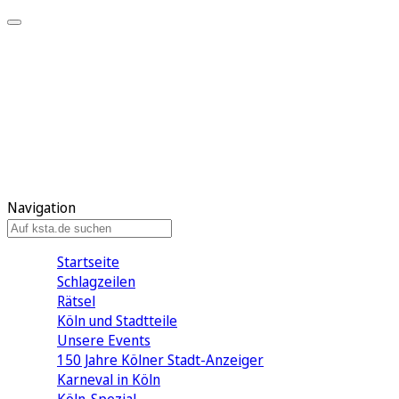
Mein KStA
Meine Artikel
Meine Region
Meine Newsletter
Mein KStA PLUS
Mein E-Paper
Navigation
Startseite
Schlagzeilen
Rätsel
Köln und Stadtteile
Unsere Events
150 Jahre Kölner Stadt-Anzeiger
Karneval in Köln