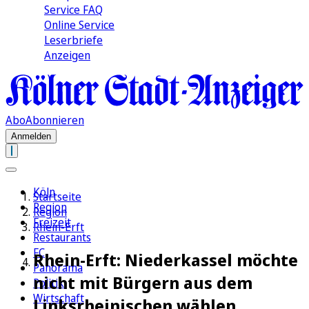
Service FAQ
Online Service
Leserbriefe
Anzeigen
Abo
Abonnieren
Anmelden
Köln
Startseite
Region
Region
Freizeit
Rhein-Erft
Restaurants
FC
Rhein-Erft: Niederkassel möchte
Panorama
nicht mit Bürgern aus dem
Politik
Wirtschaft
Linksrheinischen wählen