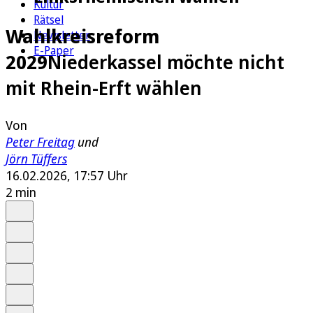
Kultur
Rätsel
Wahlkreisreform
Newsletter
E-Paper
2029
Niederkassel möchte nicht
mit Rhein-Erft wählen
Von
Peter Freitag
und
Jörn Tüffers
16.02.2026, 17:57 Uhr
2 min
Auf Google bevorzugen
Anhören
Schrift
Merken
Drucken
Teilen