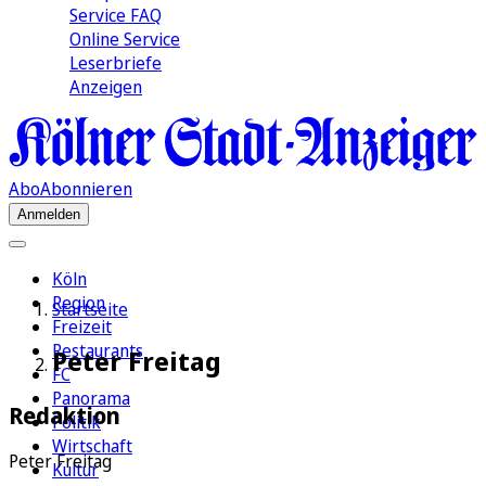
Service FAQ
Online Service
Leserbriefe
Anzeigen
Abo
Abonnieren
Anmelden
Köln
Region
Startseite
Freizeit
Restaurants
Peter Freitag
FC
Panorama
Redaktion
Politik
Wirtschaft
Peter Freitag
Kultur