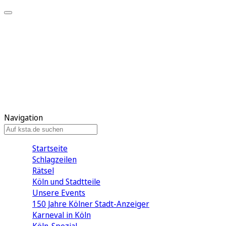
Mein KStA
Meine Artikel
Meine Region
Meine Newsletter
Mein KStA PLUS
Mein E-Paper
Navigation
Startseite
Schlagzeilen
Rätsel
Köln und Stadtteile
Unsere Events
150 Jahre Kölner Stadt-Anzeiger
Karneval in Köln