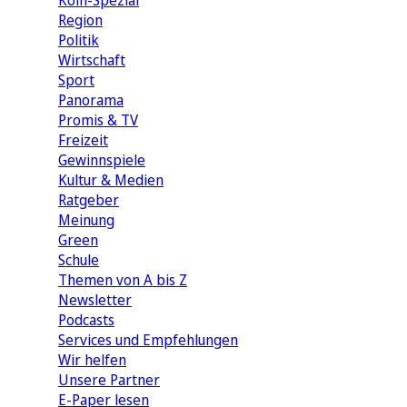
Köln-Spezial
Region
Politik
Wirtschaft
Sport
Panorama
Promis & TV
Freizeit
Gewinnspiele
Kultur & Medien
Ratgeber
Meinung
Green
Schule
Themen von A bis Z
Newsletter
Podcasts
Services und Empfehlungen
Wir helfen
Unsere Partner
E-Paper lesen