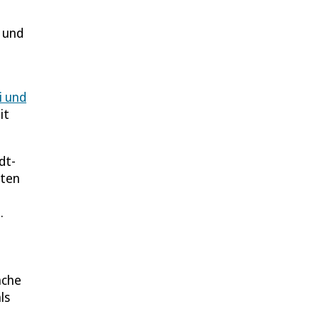
 und
i und
it
dt-
sten
.
ache
ls