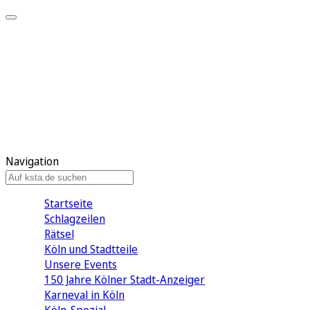
Mein KStA
Meine Artikel
Meine Region
Meine Newsletter
Mein KStA PLUS
Mein E-Paper
Navigation
Startseite
Schlagzeilen
Rätsel
Köln und Stadtteile
Unsere Events
150 Jahre Kölner Stadt-Anzeiger
Karneval in Köln