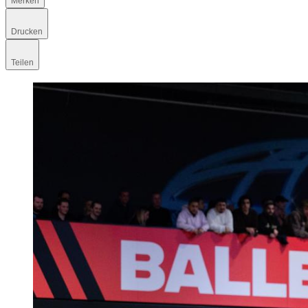
Merken
Drucken
Teilen