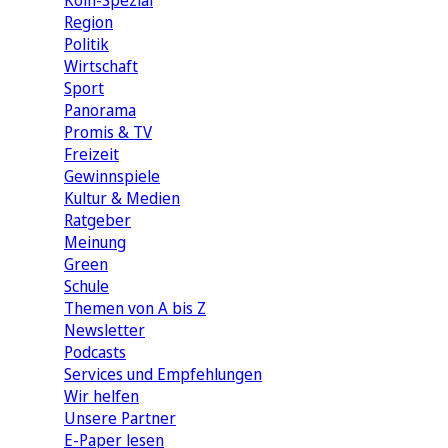
Köln-Spezial
Region
Politik
Wirtschaft
Sport
Panorama
Promis & TV
Freizeit
Gewinnspiele
Kultur & Medien
Ratgeber
Meinung
Green
Schule
Themen von A bis Z
Newsletter
Podcasts
Services und Empfehlungen
Wir helfen
Unsere Partner
E-Paper lesen