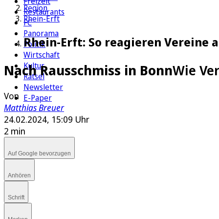
Freizeit
Region
Restaurants
Rhein-Erft
FC
Panorama
Rhein-Erft: So reagieren Vereine
Politik
Wirtschaft
Kultur
Nach Rausschmiss in Bonn
Wie Ver
Rätsel
Newsletter
Von
E-Paper
Matthias Breuer
24.02.2024, 15:09 Uhr
2 min
Auf Google bevorzugen
Anhören
Schrift